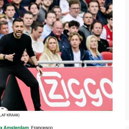
/OLAF KRAAK)
ax Amsterdam
, Francesco