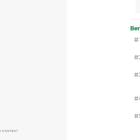
Ber
#
#
#
#
#
H CONTENT