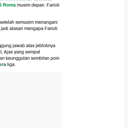
S Roma
musim depan. Farioli
a setelah semusim menangani
 jadi alasan mengapa Farioli
nggung jawab atas jebloknya
il, Ajax yang sempat
an keunggulan sembilan poin
ara
liga.