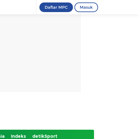
Daftar MPC
Masuk
ia
Indeks
detikSport