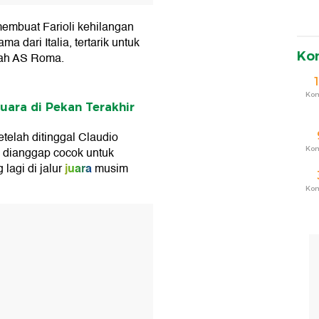
embuat Farioli kehilangan
a dari Italia, tertarik untuk
Ko
lah AS Roma.
Ko
uara di Pekan Terakhir
telah ditinggal Claudio
Ko
un dianggap cocok untuk
juara
lagi di jalur
musim
Ko
T