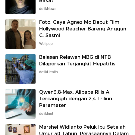
Bakat
detikNews
Foto: Gaya Agnez Mo Debut Film
Hollywood Reacher Bareng Anggun
C. Sasmi
Wolipop
Belasan Relawan MBG di NTB
Dilaporkan Terjangkit Hepatitis
detikHealth
Qwen3.8-Max, Alibaba Rilis AI
Tercanggih dengan 2,4 Triliun
Parameter
detikInet
Marshel Widianto Peluk Ibu Setelah
Umur 30 Tahun, Perasaannya Dalam