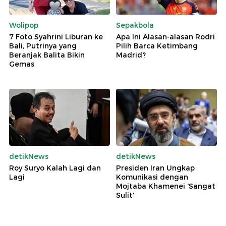
Wolipop
Sepakbola
7 Foto Syahrini Liburan ke
Apa Ini Alasan-alasan Rodri
Bali, Putrinya yang
Pilih Barca Ketimbang
Beranjak Balita Bikin
Madrid?
Gemas
detikNews
detikNews
Roy Suryo Kalah Lagi dan
Presiden Iran Ungkap
Lagi
Komunikasi dengan
Mojtaba Khamenei 'Sangat
Sulit'