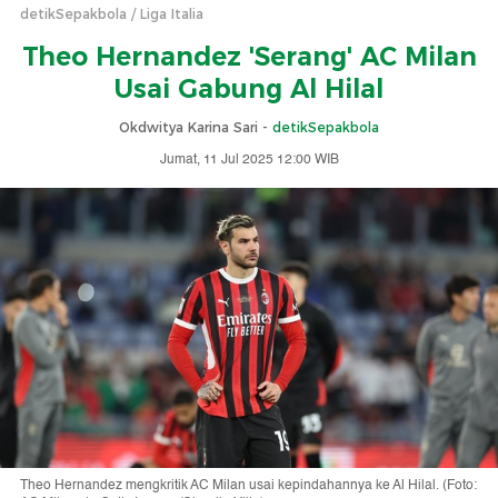
detikSepakbola
Liga Italia
Theo Hernandez 'Serang' AC Milan
Usai Gabung Al Hilal
Okdwitya Karina Sari -
detikSepakbola
Jumat, 11 Jul 2025 12:00 WIB
Theo Hernandez mengkritik AC Milan usai kepindahannya ke Al Hilal. (Foto: