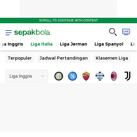
SCROLL TO CONTINUE WITH CONTENT
iga Inggris
Liga Italia
Liga Jerman
Liga Spanyol
Li
Terpopuler
Jadwal Pertandingan
Klasemen Liga