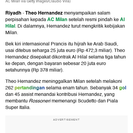
AC Milan via Getty Images/Claudio Villa)
Riyadh
Theo Hernandez
-
menyampaikan salam
AC Milan
Al
perpisahan kepada
setelah resmi pindah ke
Hilal
. Di dalamnya, Hernandez turut mengkritik kebijakan
Milan.
Bek kiri internasional Prancis itu hijrah ke Arab Saudi,
usai ditebus seharga 25 juta euro (Rp 472,3 miliar). Theo
Hernandez disepakat dikontrak Al Hilal selama tiga tahun
ke depan, dengan bayaran sebesar 20 juta euro
setahunnya (Rp 378 miliar).
Theo Hernandez meninggalkan Milan setelah melakoni
pertandingan
gol
262
selama enam tahun. Sebanyak 34
dan 45 assist menandai kontribusi Hernandez, yang
membantu
Rossoneri
memenangi Scudetto dan Piala
Super Italia.
ADVERTISEMENT