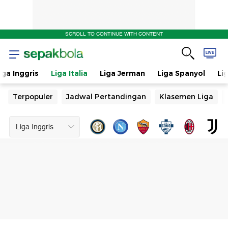
SCROLL TO CONTINUE WITH CONTENT
iga Inggris
Liga Italia
Liga Jerman
Liga Spanyol
Li
Terpopuler
Jadwal Pertandingan
Klasemen Liga