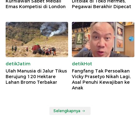
Kurniawan Sabet Medali
Ditolak di Toko Hermes,
Emas Kompetisi di London
Pegawai Berakhir Dipecat
detikJatim
detikHot
Ulah Manusia di Jalur Tikus
Fangfang Tak Persoalkan
Berujung 120 Hektare
Vicky Prasetyo Nikah Lagi,
Lahan Bromo Terbakar
Asal Penuhi Kewajiban ke
Anak
Selengkapnya