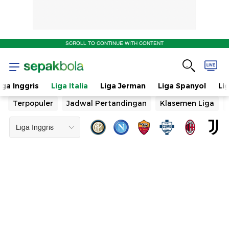
SCROLL TO CONTINUE WITH CONTENT
iga Inggris
Liga Italia
Liga Jerman
Liga Spanyol
Li
Terpopuler
Jadwal Pertandingan
Klasemen Liga