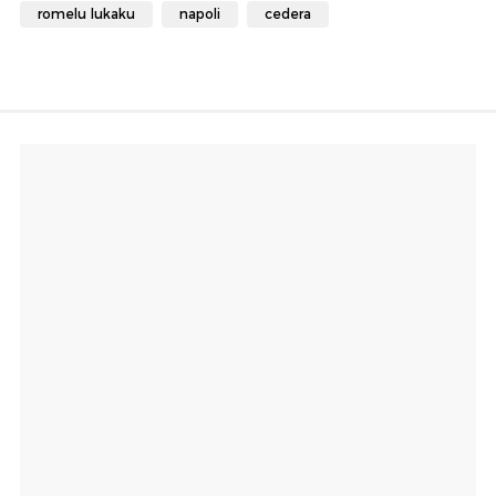
romelu lukaku
napoli
cedera