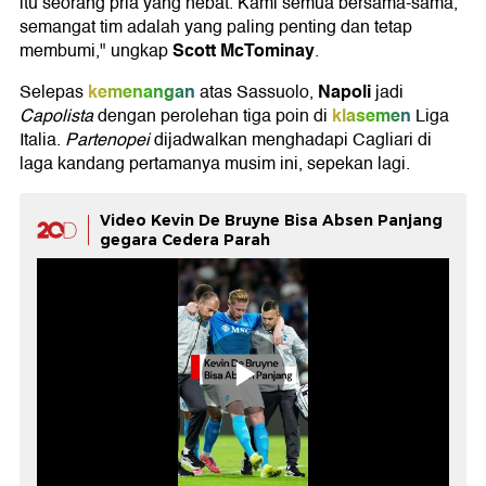
itu seorang pria yang hebat. Kami semua bersama-sama,
semangat tim adalah yang paling penting dan tetap
Scott McTominay
membumi," ungkap
.
kemenangan
Napoli
Selepas
atas Sassuolo,
jadi
klasemen
Capolista
dengan perolehan tiga poin di
Liga
Italia.
Partenopei
dijadwalkan menghadapi Cagliari di
laga kandang pertamanya musim ini, sepekan lagi.
Video Kevin De Bruyne Bisa Absen Panjang
gegara Cedera Parah