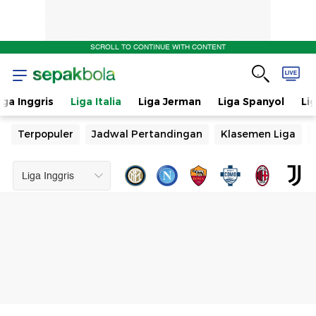
SCROLL TO CONTINUE WITH CONTENT
iga Inggris
Liga Italia
Liga Jerman
Liga Spanyol
Li
Terpopuler
Jadwal Pertandingan
Klasemen Liga