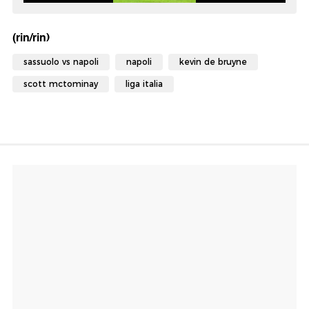
(rin/rin)
sassuolo vs napoli
napoli
kevin de bruyne
scott mctominay
liga italia