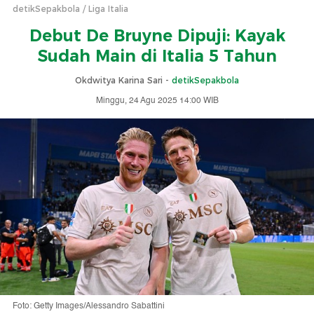
detikSepakbola
Liga Italia
Debut De Bruyne Dipuji: Kayak
Sudah Main di Italia 5 Tahun
Okdwitya Karina Sari -
detikSepakbola
Minggu, 24 Agu 2025 14:00 WIB
Foto: Getty Images/Alessandro Sabattini