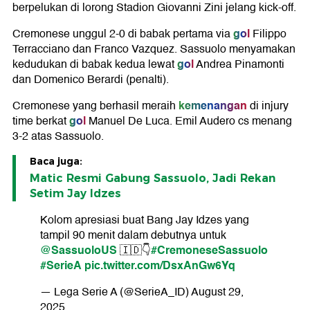
berpelukan di lorong Stadion Giovanni Zini jelang kick-off.
gol
Cremonese unggul 2-0 di babak pertama via
Filippo
Terracciano dan Franco Vazquez. Sassuolo menyamakan
gol
kedudukan di babak kedua lewat
Andrea Pinamonti
dan Domenico Berardi (penalti).
kemenangan
Cremonese yang berhasil meraih
di injury
gol
time berkat
Manuel De Luca. Emil Audero cs menang
3-2 atas Sassuolo.
Baca juga:
Matic Resmi Gabung Sassuolo, Jadi Rekan
Setim Jay Idzes
Kolom apresiasi buat Bang Jay Idzes yang
tampil 90 menit dalam debutnya untuk
@SassuoloUS
#CremoneseSassuolo
🇮🇩👇
#SerieA
pic.twitter.com/DsxAnGw6Yq
— Lega Serie A (@SerieA_ID)
August 29,
2025