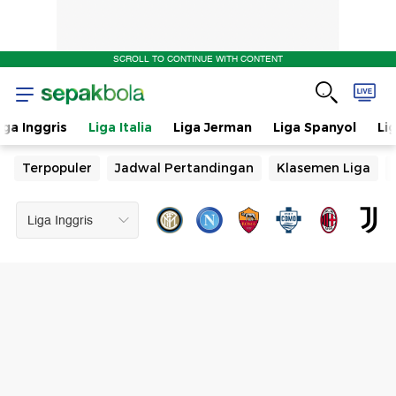
SCROLL TO CONTINUE WITH CONTENT
iga Inggris
Liga Italia
Liga Jerman
Liga Spanyol
Li
Terpopuler
Jadwal Pertandingan
Klasemen Liga