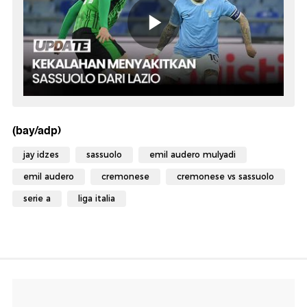
(bay/adp)
jay idzes
sassuolo
emil audero mulyadi
emil audero
cremonese
cremonese vs sassuolo
serie a
liga italia