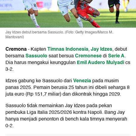
Jay Idzes debut bersama Sassuolo. (Foto: Getty Images/Marco M.
Mantovani)
Cremona
Timnas Indonesia
Jay Idzes
-
Kapten
,
, debut
Sassuolo
Cremonese
Serie A
bersama
saat bersua
di
.
Emil Audero Mulyadi
Dia harus mengakui keunggulan
cs
3-2.
Venezia
Idzes gabung ke Sassuolo dari
pada musim
panas 2025. Pemain berusia 25 tahun ini dibeli seharga 8
juta euro (Rp 151,7 miliar) dan dikontrak hingga 2029.
Sassuolo tidak memainkan Jay Idzes pada pekan
pembuka Liga Italia 2025/2026 kontra Napoli. Bang Jay
hanya menjadi penonton di bench kala timnya menyerah
0-2.