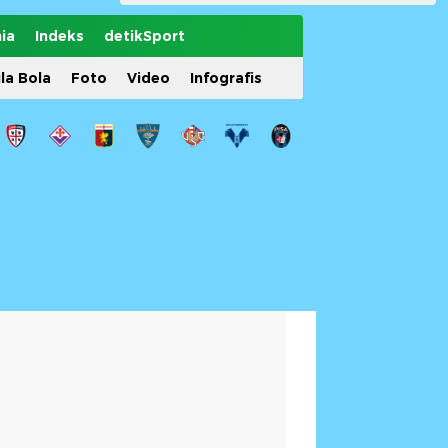
ia
Indeks
detikSport
ila Bola
Foto
Video
Infografis