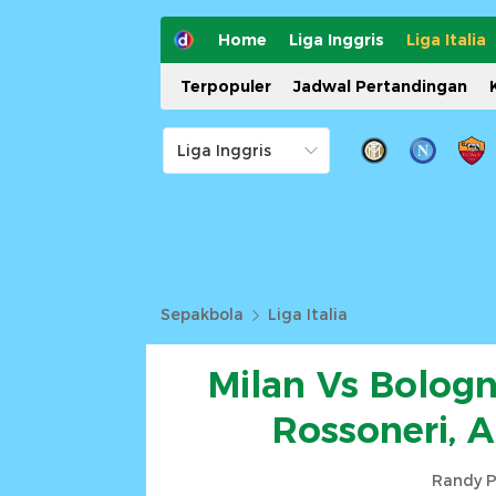
Home
Liga Inggris
Liga Italia
Terpopuler
Jadwal Pertandingan
Sepakbola
Liga Italia
Milan Vs Bolog
Rossoneri, A
Randy P