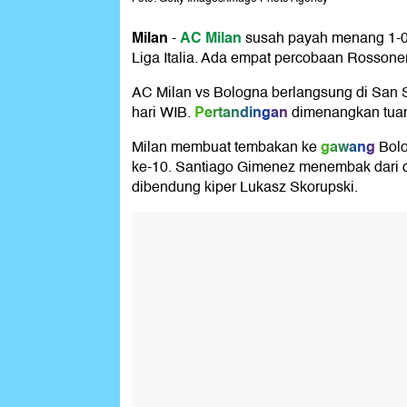
Milan
AC Milan
-
susah payah menang 1-0
Liga Italia. Ada empat percobaan Rossone
AC Milan vs Bologna berlangsung di San Si
Pertandingan
hari WIB.
dimenangkan tuan
gawang
Milan membuat tembakan ke
Bolo
ke-10. Santiago Gimenez menembak dari da
dibendung kiper Lukasz Skorupski.