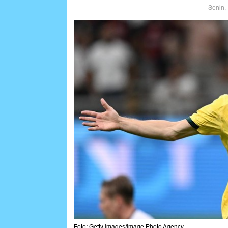
Senin,
Foto: Getty Images/Image Photo Agency