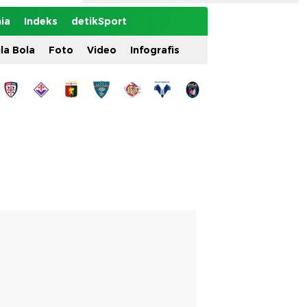
ia
Indeks
detikSport
ila Bola
Foto
Video
Infografis