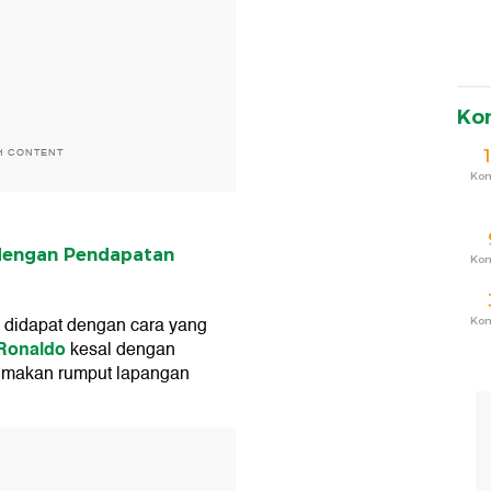
Ko
H CONTENT
Ko
 dengan Pendapatan
Ko
k didapat dengan cara yang
Ko
 Ronaldo
kesal dengan
ai makan rumput lapangan
T