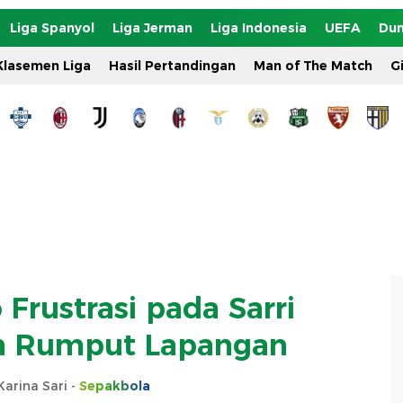
Liga Spanyol
Liga Jerman
Liga Indonesia
UEFA
Dun
Klasemen Liga
Hasil Pertandingan
Man of The Match
G
 Frustrasi pada Sarri
n Rumput Lapangan
arina Sari -
Sepakbola