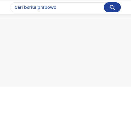
Cancel
Yang sedang ramai dicari
#1
ketik
#2
bromo
#3
streaming motogp
#4
prabowo
#5
data live draw sgp
Promoted
Terakhir yang dicari
Loading...