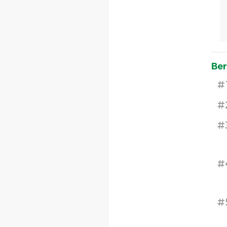
Ber
#
#
#
#
#