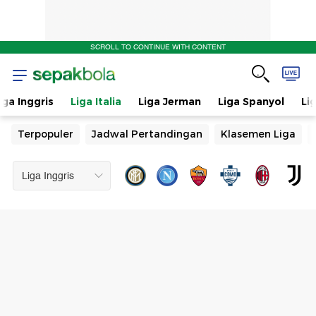
SCROLL TO CONTINUE WITH CONTENT
iga Inggris
Liga Italia
Liga Jerman
Liga Spanyol
Li
Terpopuler
Jadwal Pertandingan
Klasemen Liga