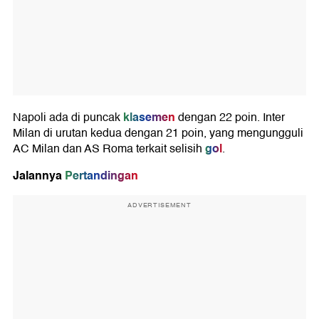
klasemen
Napoli ada di puncak
dengan 22 poin. Inter
Milan di urutan kedua dengan 21 poin, yang mengungguli
gol
AC Milan dan AS Roma terkait selisih
.
Jalannya
Pertandingan
ADVERTISEMENT