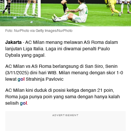
Foto: NurPhoto via Getty Images/NurPhoto
Jakarta
-
AC Milan menang melawan AS Roma dalam
lanjutan Liga Italia. Laga ini diwarnai penalti Paulo
Dybala yang gagal.
AC Milan vs AS Roma berlangsung di San Siro, Senin
(3/11/2025) dini hari WIB. Milan menang dengan skor 1-0
gol
lewat
Strahinja Pavlovic
AC Milan kini duduk di posisi ketiga dengan 21 poin,
Roma juga punya poin yang sama dengan hanya kalah
gol
selisih
.
ADVERTISEMENT