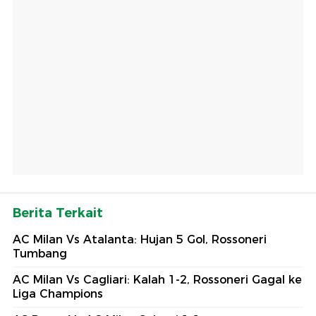
Berita Terkait
AC Milan Vs Atalanta: Hujan 5 Gol, Rossoneri
Tumbang
AC Milan Vs Cagliari: Kalah 1-2, Rossoneri Gagal ke
Liga Champions