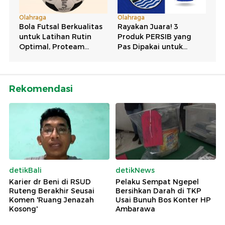
Rekomendasi
detikBali
detikNews
Karier dr Beni di RSUD
Pelaku Sempat Ngepel
Ruteng Berakhir Seusai
Bersihkan Darah di TKP
Komen 'Ruang Jenazah
Usai Bunuh Bos Konter HP
Kosong'
Ambarawa