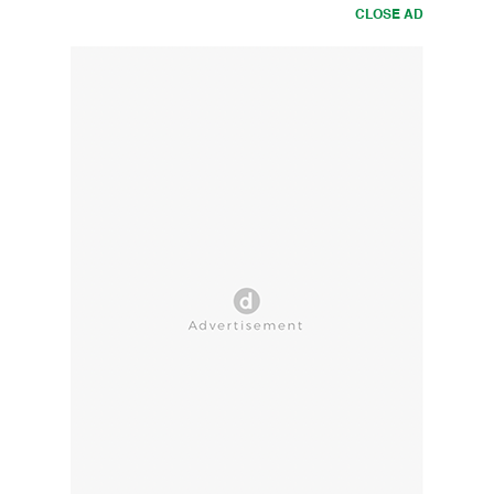
CLOSE AD