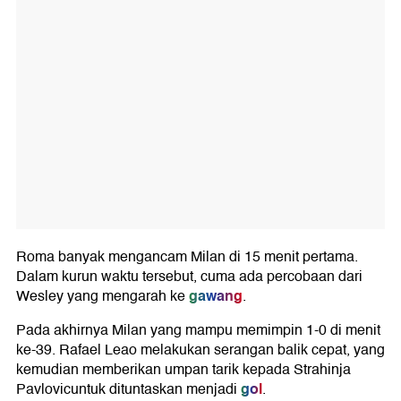
Roma banyak mengancam Milan di 15 menit pertama.
Dalam kurun waktu tersebut, cuma ada percobaan dari
gawang
Wesley yang mengarah ke
.
Pada akhirnya Milan yang mampu memimpin 1-0 di menit
ke-39. Rafael Leao melakukan serangan balik cepat, yang
kemudian memberikan umpan tarik kepada Strahinja
gol
Pavlovicuntuk dituntaskan menjadi
.