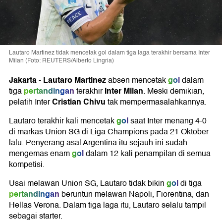
Lautaro Martinez tidak mencetak gol dalam tiga laga terakhir bersama Inter
Milan (Foto: REUTERS/Alberto Lingria)
Jakarta
Lautaro Martinez
gol
-
absen mencetak
dalam
pertandingan
Inter Milan
tiga
terakhir
. Meski demikian,
Cristian Chivu
pelatih Inter
tak mempermasalahkannya.
gol
Lautaro terakhir kali mencetak
saat Inter menang 4-0
di markas Union SG di Liga Champions pada 21 Oktober
lalu. Penyerang asal Argentina itu sejauh ini sudah
gol
mengemas enam
dalam 12 kali penampilan di semua
kompetisi.
gol
Usai melawan Union SG, Lautaro tidak bikin
di tiga
pertandingan
beruntun melawan Napoli, Fiorentina, dan
Hellas Verona. Dalam tiga laga itu, Lautaro selalu tampil
sebagai starter.