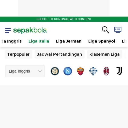
SCROLL TO CONTINUE WITH CONTENT
iga Inggris
Liga Italia
Liga Jerman
Liga Spanyol
Li
Terpopuler
Jadwal Pertandingan
Klasemen Liga