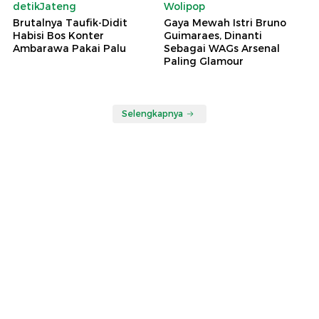
detikJateng
Wolipop
Brutalnya Taufik-Didit
Gaya Mewah Istri Bruno
Habisi Bos Konter
Guimaraes, Dinanti
Ambarawa Pakai Palu
Sebagai WAGs Arsenal
Paling Glamour
Selengkapnya