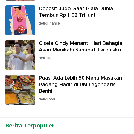
Deposit Judol Saat Piala Dunia
Tembus Rp 1,02 Triliun!
detikFinance
Gisela Cindy Menanti Hari Bahagia:
Akan Menikahi Sahabat Terbaikku
detikHot
Puas! Ada Lebih 50 Menu Masakan
Padang Hadir di RM Legendaris
Benhil
detikFood
Berita Terpopuler