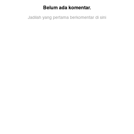
Belum ada komentar.
Jadilah yang pertama berkomentar di sini