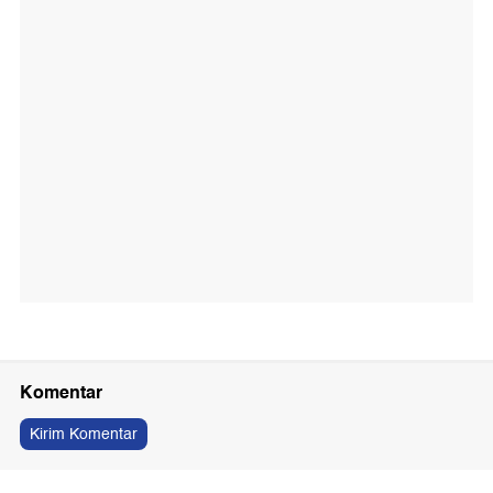
Komentar
Kirim Komentar