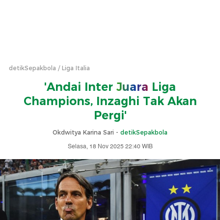
detikSepakbola
Liga Italia
'Andai Inter
Juara
Liga
Champions, Inzaghi Tak Akan
Pergi'
Okdwitya Karina Sari -
detikSepakbola
Selasa, 18 Nov 2025 22:40 WIB