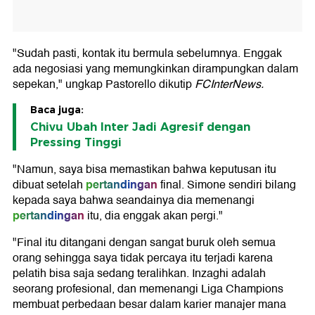
"Sudah pasti, kontak itu bermula sebelumnya. Enggak
ada negosiasi yang memungkinkan dirampungkan dalam
sepekan," ungkap Pastorello dikutip
FCInterNews.
Baca juga:
Chivu Ubah Inter Jadi Agresif dengan
Pressing Tinggi
"Namun, saya bisa memastikan bahwa keputusan itu
pertandingan
dibuat setelah
final. Simone sendiri bilang
kepada saya bahwa seandainya dia memenangi
pertandingan
itu, dia enggak akan pergi."
"Final itu ditangani dengan sangat buruk oleh semua
orang sehingga saya tidak percaya itu terjadi karena
pelatih bisa saja sedang teralihkan. Inzaghi adalah
seorang profesional, dan memenangi Liga Champions
membuat perbedaan besar dalam karier manajer mana