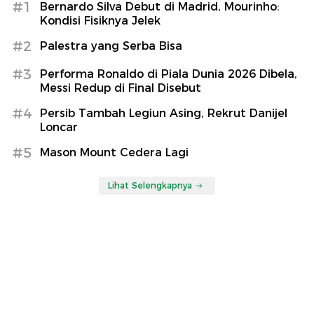
#1
Bernardo Silva Debut di Madrid, Mourinho:
Kondisi Fisiknya Jelek
#2
Palestra yang Serba Bisa
#3
Performa Ronaldo di Piala Dunia 2026 Dibela,
Messi Redup di Final Disebut
#4
Persib Tambah Legiun Asing, Rekrut Danijel
Loncar
#5
Mason Mount Cedera Lagi
Lihat Selengkapnya