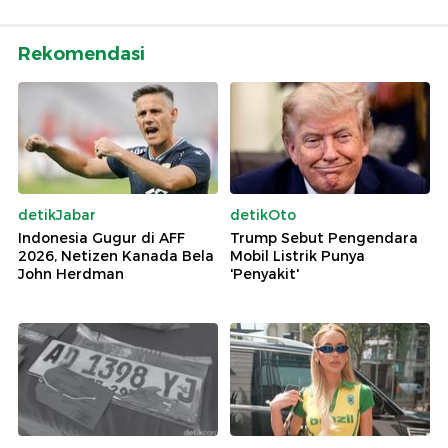
Rekomendasi
detikJabar
detikOto
Indonesia Gugur di AFF
Trump Sebut Pengendara
2026, Netizen Kanada Bela
Mobil Listrik Punya
John Herdman
'Penyakit'