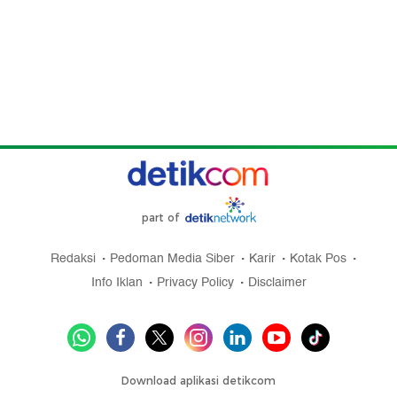
part of
Redaksi
Pedoman Media Siber
Karir
Kotak Pos
Info Iklan
Privacy Policy
Disclaimer
Download aplikasi detikcom