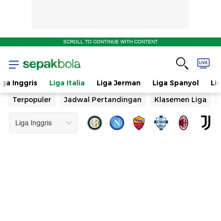
SCROLL TO CONTINUE WITH CONTENT
iga Inggris
Liga Italia
Liga Jerman
Liga Spanyol
Li
Terpopuler
Jadwal Pertandingan
Klasemen Liga