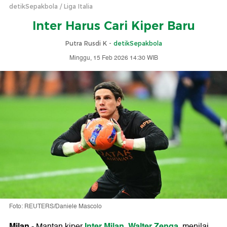
detikSepakbola
Liga Italia
Inter Harus Cari Kiper Baru
Putra Rusdi K -
detikSepakbola
Minggu, 15 Feb 2026 14:30 WIB
Foto: REUTERS/Daniele Mascolo
Milan
Inter Milan
Walter Zenga
-
Mantan kiper
,
, menilai