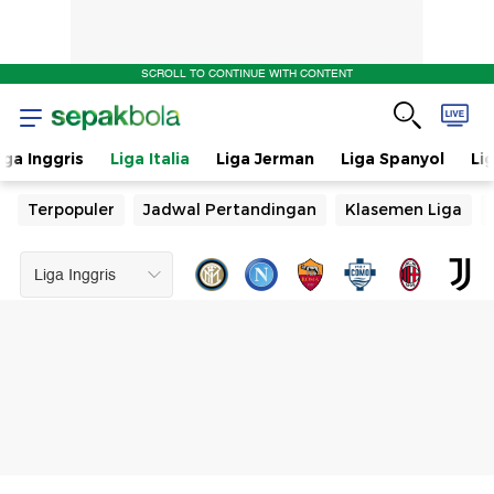
SCROLL TO CONTINUE WITH CONTENT
iga Inggris
Liga Italia
Liga Jerman
Liga Spanyol
Li
Terpopuler
Jadwal Pertandingan
Klasemen Liga