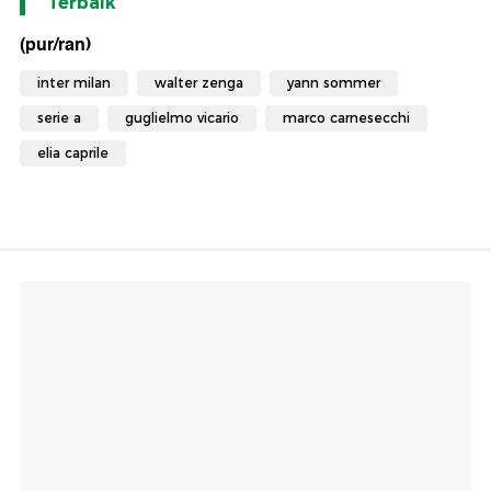
Terbaik
(pur/ran)
inter milan
walter zenga
yann sommer
serie a
guglielmo vicario
marco carnesecchi
elia caprile