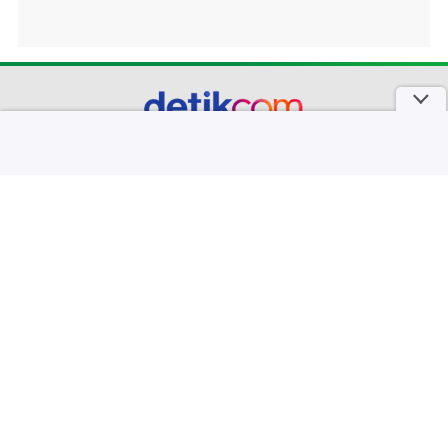
part of
Redaksi
Pedoman Media Siber
Karir
Kotak Pos
Info Iklan
Privacy Policy
Disclaimer
Download aplikasi detikcom
Copyright @ 2026 detikcom, All right reserved