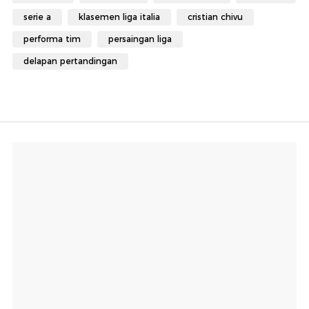
serie a
klasemen liga italia
cristian chivu
performa tim
persaingan liga
delapan pertandingan