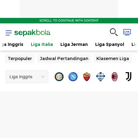
SCROLL TO CONTINUE WITH CONTENT
iga Inggris
Liga Italia
Liga Jerman
Liga Spanyol
Li
Terpopuler
Jadwal Pertandingan
Klasemen Liga