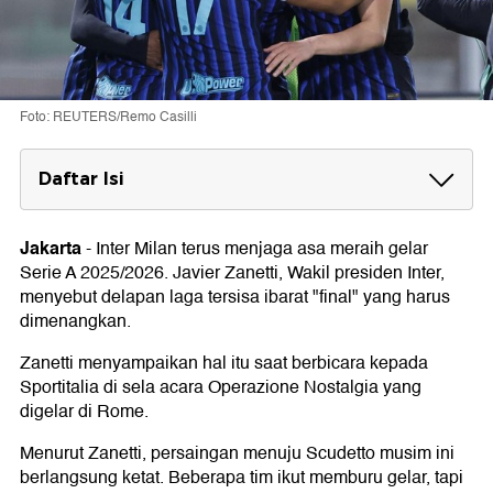
Foto: REUTERS/Remo Casilli
Daftar Isi
Delapan Laga Penentuan
Jakarta
-
Inter Milan terus menjaga asa meraih gelar
Performa Menurun
Serie A 2025/2026. Javier Zanetti, Wakil presiden Inter,
8 laga sisa Inter Milan di Serie A 2025/2026
menyebut delapan laga tersisa ibarat "final" yang harus
dimenangkan.
Zanetti menyampaikan hal itu saat berbicara kepada
Sportitalia di sela acara Operazione Nostalgia yang
digelar di Rome.
Menurut Zanetti, persaingan menuju Scudetto musim ini
berlangsung ketat. Beberapa tim ikut memburu gelar, tapi