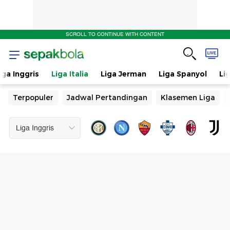
SCROLL TO CONTINUE WITH CONTENT
iga Inggris
Liga Italia
Liga Jerman
Liga Spanyol
Li
Terpopuler
Jadwal Pertandingan
Klasemen Liga