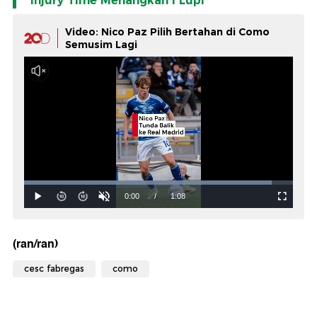
Injury Time Menangkan I Lupi
Video: Nico Paz Pilih Bertahan di Como
Semusim Lagi
(ran/ran)
cesc fabregas
como