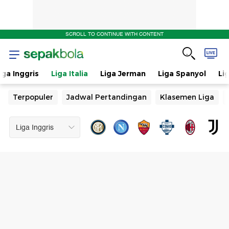
SCROLL TO CONTINUE WITH CONTENT
iga Inggris
Liga Italia
Liga Jerman
Liga Spanyol
Li
Terpopuler
Jadwal Pertandingan
Klasemen Liga