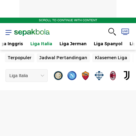
SCROLL TO CONTINUE WITH CONTENT
iga Inggris
Liga Italia
Liga Jerman
Liga Spanyol
Li
Terpopuler
Jadwal Pertandingan
Klasemen Liga