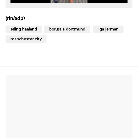
(rin/adp)
erling haaland
borussia dortmund
liga jerman
manchester city