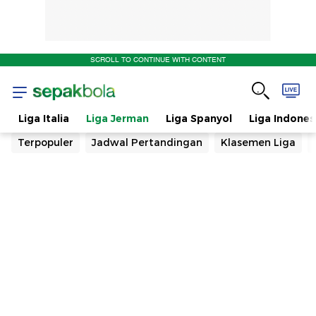
SCROLL TO CONTINUE WITH CONTENT
s
Liga Italia
Liga Jerman
Liga Spanyol
Liga Indones
Terpopuler
Jadwal Pertandingan
Klasemen Liga