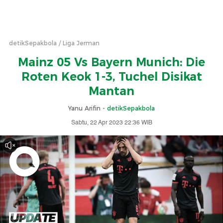
detikSepakbola
Liga Jerman
Mainz 05 Vs Bayern Munich: Die
Roten Keok 1-3, Tuchel Disikat
Mantan
Yanu Arifin -
detikSepakbola
Sabtu, 22 Apr 2023 22:36 WIB