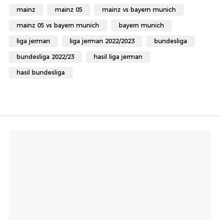
mainz
mainz 05
mainz vs bayern munich
mainz 05 vs bayern munich
bayern munich
liga jerman
liga jerman 2022/2023
bundesliga
bundesliga 2022/23
hasil liga jerman
hasil bundesliga