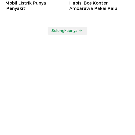
Mobil Listrik Punya
Habisi Bos Konter
'Penyakit'
Ambarawa Pakai Palu
Selengkapnya