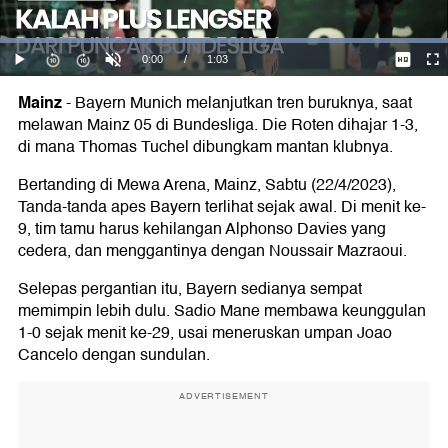
Mainz
-
Bayern Munich melanjutkan tren buruknya, saat
melawan Mainz 05 di Bundesliga. Die Roten dihajar 1-3,
di mana Thomas Tuchel dibungkam mantan klubnya.
Bertanding di Mewa Arena, Mainz, Sabtu (22/4/2023),
Tanda-tanda apes Bayern terlihat sejak awal. Di menit ke-
9, tim tamu harus kehilangan Alphonso Davies yang
cedera, dan menggantinya dengan Noussair Mazraoui.
Selepas pergantian itu, Bayern sedianya sempat
memimpin lebih dulu. Sadio Mane membawa keunggulan
1-0 sejak menit ke-29, usai meneruskan umpan Joao
Cancelo dengan sundulan.
ADVERTISEMENT