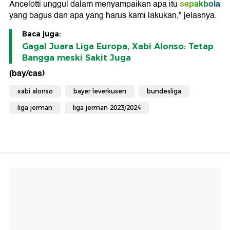
sepakbola
Ancelotti unggul dalam menyampaikan apa itu
yang bagus dan apa yang harus kami lakukan," jelasnya.
Baca juga:
Gagal Juara Liga Europa, Xabi Alonso: Tetap
Bangga meski Sakit Juga
(bay/cas)
xabi alonso
bayer leverkusen
bundesliga
liga jerman
liga jerman 2023/2024