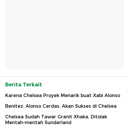
Berita Terkait
Karena Chelsea Proyek Menarik buat Xabi Alonso
Benitez: Alonso Cerdas, Akan Sukses di Chelsea
Chelsea Sudah Tawar Granit Xhaka, Ditolak
Mentah-mentah Sunderland