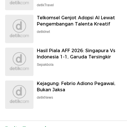
detikTravel
Telkomsel Genjot Adopsi AI Lewat
Pengembangan Talenta Kreatif
detikInet
Hasil Piala AFF 2026: Singapura Vs
Indonesia 1-1, Garuda Tersingkir
Sepakbola
Kejagung: Febrio Adiono Pegawai,
Bukan Jaksa
detikNews