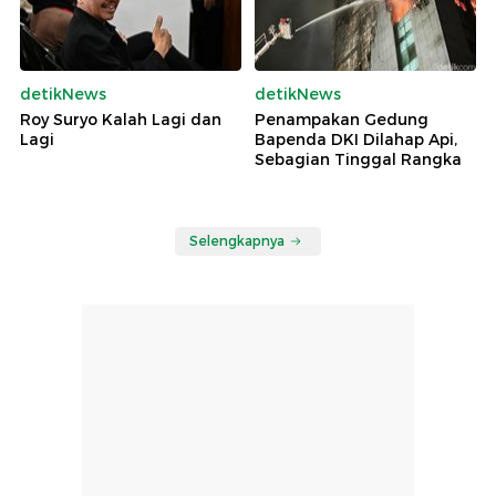
detikNews
detikNews
Roy Suryo Kalah Lagi dan
Penampakan Gedung
Lagi
Bapenda DKI Dilahap Api,
Sebagian Tinggal Rangka
Selengkapnya