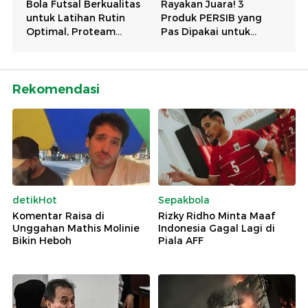
Rekomendasi
detikHot
Sepakbola
Komentar Raisa di
Rizky Ridho Minta Maaf
Unggahan Mathis Molinie
Indonesia Gagal Lagi di
Bikin Heboh
Piala AFF