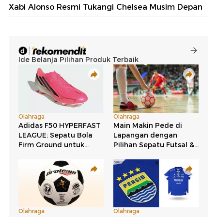
Xabi Alonso Resmi Tukangi Chelsea Musim Depan