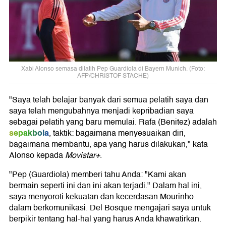
Xabi Alonso semasa dilatih Pep Guardiola di Bayern Munich. (Foto:
AFP/CHRISTOF STACHE)
"Saya telah belajar banyak dari semua pelatih saya dan
saya telah mengubahnya menjadi kepribadian saya
sebagai pelatih yang baru memulai. Rafa (Benitez) adalah
sepakbola
, taktik: bagaimana menyesuaikan diri,
bagaimana membantu, apa yang harus dilakukan," kata
Alonso kepada
Movistar+
.
"Pep (Guardiola) memberi tahu Anda: "Kami akan
bermain seperti ini dan ini akan terjadi." Dalam hal ini,
saya menyoroti kekuatan dan kecerdasan Mourinho
dalam berkomunikasi. Del Bosque mengajari saya untuk
berpikir tentang hal-hal yang harus Anda khawatirkan.