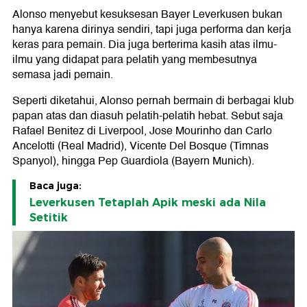
Alonso menyebut kesuksesan Bayer Leverkusen bukan
hanya karena dirinya sendiri, tapi juga performa dan kerja
keras para pemain. Dia juga berterima kasih atas ilmu-
ilmu yang didapat para pelatih yang membesutnya
semasa jadi pemain.
Seperti diketahui, Alonso pernah bermain di berbagai klub
papan atas dan diasuh pelatih-pelatih hebat. Sebut saja
Rafael Benitez di Liverpool, Jose Mourinho dan Carlo
Ancelotti (Real Madrid), Vicente Del Bosque (Timnas
Spanyol), hingga Pep Guardiola (Bayern Munich).
Baca juga:
Leverkusen Tetaplah Apik meski ada Nila
Setitik