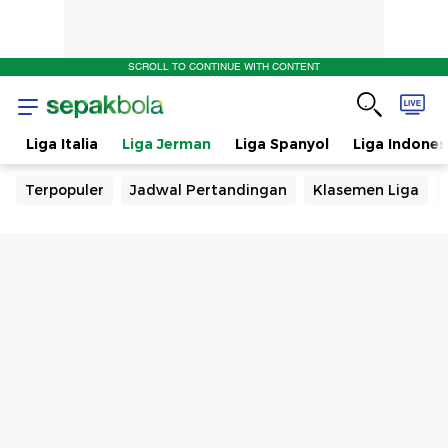
SCROLL TO CONTINUE WITH CONTENT
s
Liga Italia
Liga Jerman
Liga Spanyol
Liga Indones
Terpopuler
Jadwal Pertandingan
Klasemen Liga