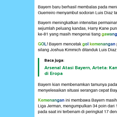
Bayern baru berhasil membalas pada men
Guerreiro menyambut sodoran Luis Diaz tak
Bayern meningkatkan intensitas permainan
sejumlah peluang kandas, Harry Kane pu
gawan
ke-81 yang masih mengenai tiang
GOL
gol
kemenangan
! Bayern mencetak
silang Joshua Kimmich ditanduk Luis Diaz
Baca juga:
Arsenal Atasi Bayern, Arteta: Ka
di Eropa
Bayern kian membenamkan tamunya pada m
menyelesaikan situasi serangan cepat Ba
Kemenangan
ini membawa Bayern masih 
Liga Jerman, mengumpulkan 34 poin dari 
pada saat ini terbenam di peringkat 17 den