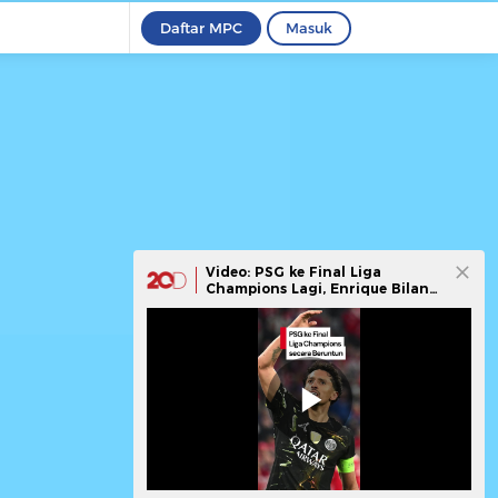
Daftar MPC
Masuk
Video: PSG ke Final Liga
Champions Lagi, Enrique Bilang
Ini Bukti Mental Juara