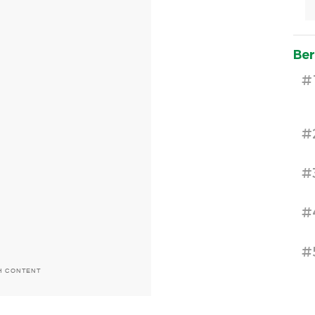
Ber
#
#
#
#
#
H CONTENT