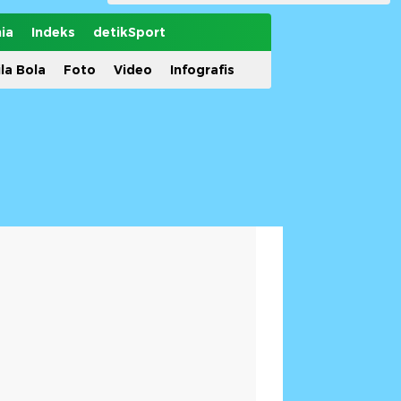
ia
Indeks
detikSport
ila Bola
Foto
Video
Infografis