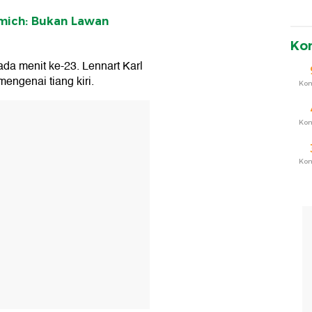
mmich: Bukan Lawan
Ko
a menit ke-23. Lennart Karl
mengenai tiang kiri.
Ko
T
Ko
Ko