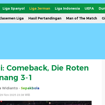
Liga Spanyol
Liga Jerman
Liga Indonesia
UEFA
Dun
Klasemen Liga
Hasil Pertandingan
Man of The Match
G
li: Comeback, Die Roten
nang 3-1
ta Widianto -
Sepakbola
 29 Nov 2025 23:38 WIB