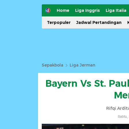
Home
Liga Inggris
Liga Italia
Terpopuler
Jadwal Pertandingan
Sepakbola
Liga Jerman
Bayern Vs St. Pau
Me
Rifqi Ardi
Sabtu,