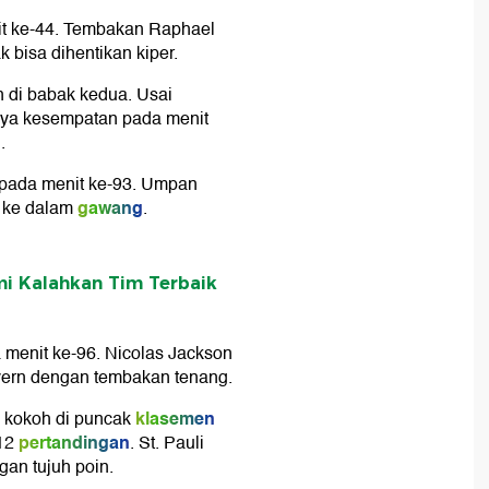
it ke-44. Tembakan Raphael
 bisa dihentikan kiper.
 di babak kedua. Usai
nya kesempatan pada menit
g
.
pada menit ke-93. Umpan
gawang
 ke dalam
.
mi Kalahkan Tim Terbaik
enit ke-96. Nicolas Jackson
yern dengan tembakan tenang.
klasemen
kokoh di puncak
pertandingan
12
. St. Pauli
gan tujuh poin.