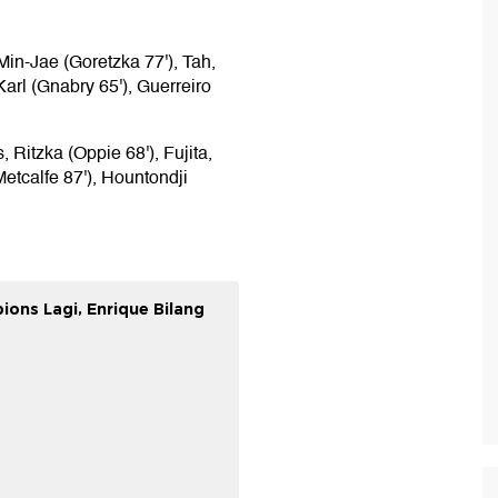
Min-Jae (Goretzka 77'), Tah,
arl (Gnabry 65'), Guerreiro
, Ritzka (Oppie 68'), Fujita,
etcalfe 87'), Hountondji
ions Lagi, Enrique Bilang