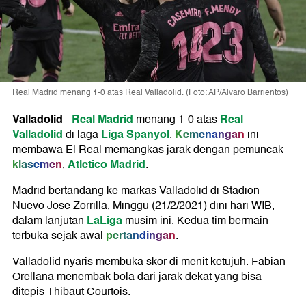
Real Madrid menang 1-0 atas Real Valladolid. (Foto: AP/Alvaro Barrientos)
Valladolid
Real Madrid
Real
-
menang 1-0 atas
Valladolid
Liga Spanyol
Kemenangan
di laga
.
ini
membawa El Real memangkas jarak dengan pemuncak
klasemen
Atletico Madrid
,
.
Madrid bertandang ke markas Valladolid di Stadion
Nuevo Jose Zorrilla, Minggu (21/2/2021) dini hari WIB,
LaLiga
dalam lanjutan
musim ini. Kedua tim bermain
pertandingan
terbuka sejak awal
.
Valladolid nyaris membuka skor di menit ketujuh. Fabian
Orellana menembak bola dari jarak dekat yang bisa
ditepis Thibaut Courtois.