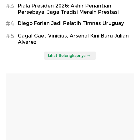
#3
Piala Presiden 2026: Akhir Penantian
Persebaya, Jaga Tradisi Meraih Prestasi
#4
Diego Forlan Jadi Pelatih Timnas Uruguay
#5
Gagal Gaet Vinicius, Arsenal Kini Buru Julian
Alvarez
Lihat Selengkapnya