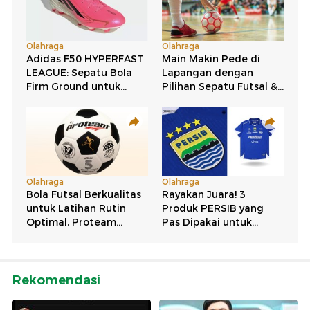
Rekomendasi