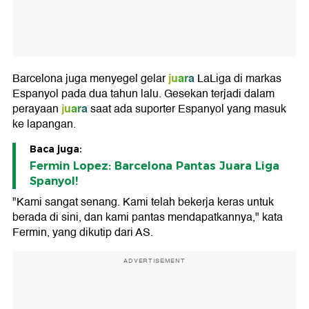
juara
Barcelona juga menyegel gelar
LaLiga di markas
Espanyol pada dua tahun lalu. Gesekan terjadi dalam
juara
perayaan
saat ada suporter Espanyol yang masuk
ke lapangan.
Baca juga:
Fermin Lopez: Barcelona Pantas Juara Liga
Spanyol!
"Kami sangat senang. Kami telah bekerja keras untuk
berada di sini, dan kami pantas mendapatkannya," kata
Fermin, yang dikutip dari AS.
ADVERTISEMENT