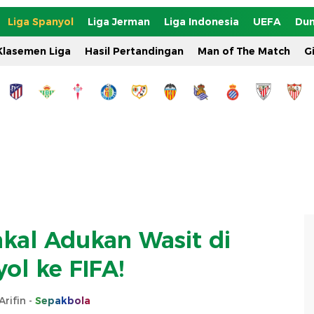
Liga Spanyol
Liga Jerman
Liga Indonesia
UEFA
Dun
Klasemen Liga
Hasil Pertandingan
Man of The Match
G
akal Adukan Wasit di
ol ke FIFA!
Arifin -
Sepakbola