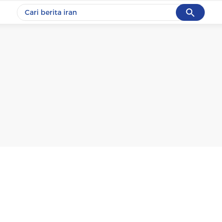
Cancel
Yang sedang ramai dicari
#1
data live draw sgp
#2
kebakaran
#3
prabowo
#4
iran
#5
gempa hari ini
Promoted
Terakhir yang dicari
Loading...