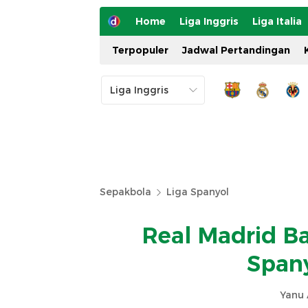
Home
Liga Inggris
Liga Italia
Terpopuler
Jadwal Pertandingan
Sepakbola
Liga Spanyol
Real Madrid B
Spany
Yanu 