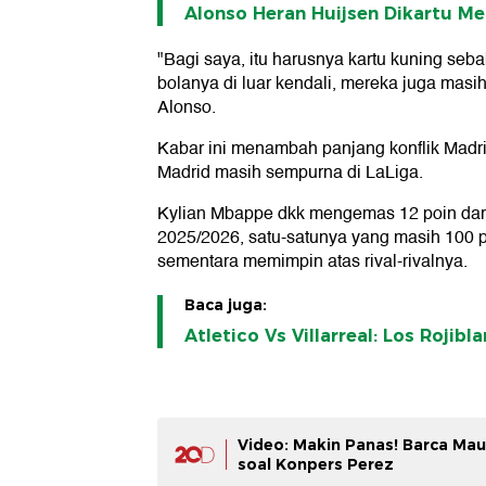
Alonso Heran Huijsen Dikartu Me
"Bagi saya, itu harusnya kartu kuning seba
bolanya di luar kendali, mereka juga masih
Alonso.
Kabar ini menambah panjang konflik Madri
Madrid masih sempurna di LaLiga.
Kylian Mbappe dkk mengemas 12 poin dari
2025/2026, satu-satunya yang masih 100 
sementara memimpin atas rival-rivalnya.
Baca juga:
Atletico Vs Villarreal: Los Rojib
Video: Makin Panas! Barca Ma
soal Konpers Perez