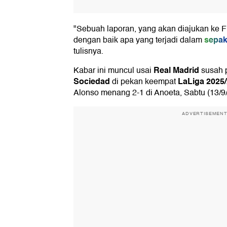
"Sebuah laporan, yang akan diajukan ke 
sepak
dengan baik apa yang terjadi dalam
tulisnya.
Real Madrid
Kabar ini muncul usai
susah 
Sociedad
LaLiga 2025
di pekan keempat
Alonso menang 2-1 di Anoeta, Sabtu (13/9
ADVERTISEMEN