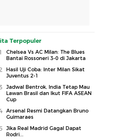
ita Terpopuler
1
Chelsea Vs AC Milan: The Blues
Bantai Rossoneri 3-0 di Jakarta
2
Hasil Uji Coba: Inter Milan Sikat
Juventus 2-1
3
Jadwal Bentrok, India Tetap Mau
Lawan Brasil dan Ikut FIFA ASEAN
Cup
4
Arsenal Resmi Datangkan Bruno
Guimaraes
5
Jika Real Madrid Gagal Dapat
Rodri...