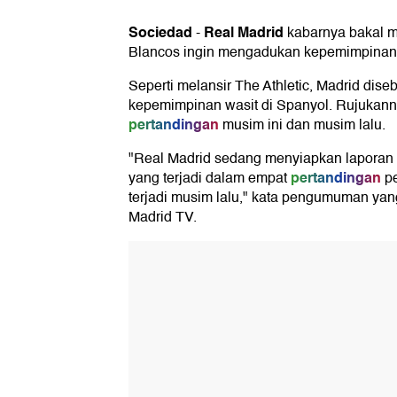
Sociedad
Real Madrid
-
kabarnya bakal 
Blancos ingin mengadukan kepemimpinan 
Seperti melansir The Athletic, Madrid dise
kepemimpinan wasit di Spanyol. Rujukan
pertandingan
musim ini dan musim lalu.
"Real Madrid sedang menyiapkan laporan
pertandingan
yang terjadi dalam empat
pe
terjadi musim lalu," kata pengumuman ya
Madrid TV.