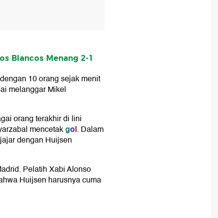
Los Blancos Menang 2-1
 dengan 10 orang sejak menit
ai melanggar Mikel
i orang terakhir di lini
gol
yarzabal mencetak
. Dalam
ejajar dengan Huijsen
adrid. Pelatih Xabi Alonso
bahwa Huijsen harusnya cuma