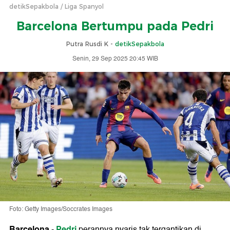
detikSepakbola
Liga Spanyol
Barcelona Bertumpu pada Pedri
Putra Rusdi K -
detikSepakbola
Senin, 29 Sep 2025 20:45 WIB
Foto: Getty Images/Soccrates Images
Barcelona
Pedri
-
perannya nyaris tak tergantikan di