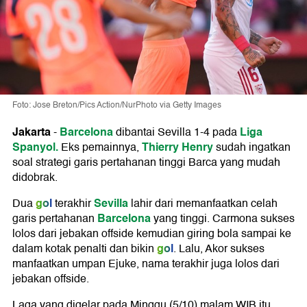
Foto: Jose Breton/Pics Action/NurPhoto via Getty Images
Jakarta
Barcelona
Liga
-
dibantai Sevilla 1-4 pada
Spanyol.
Thierry Henry
Eks pemainnya,
sudah ingatkan
soal strategi garis pertahanan tinggi Barca yang mudah
didobrak.
gol
Sevilla
Dua
terakhir
lahir dari memanfaatkan celah
Barcelona
garis pertahanan
yang tinggi. Carmona sukses
lolos dari jebakan offside kemudian giring bola sampai ke
gol
dalam kotak penalti dan bikin
. Lalu, Akor sukses
manfaatkan umpan Ejuke, nama terakhir juga lolos dari
jebakan offside.
Laga yang digelar pada Minggu (5/10) malam WIB itu