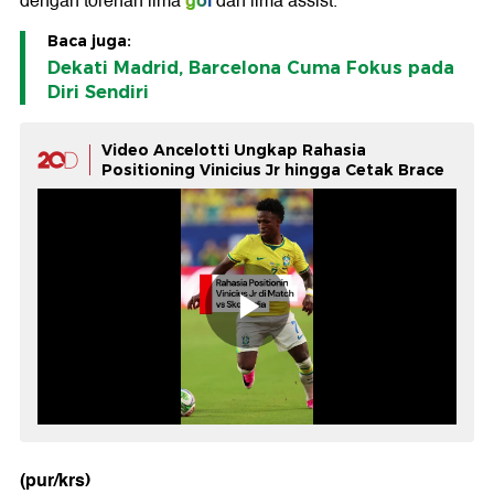
gol
dengan torehan lima
dan lima assist.
Baca juga:
Dekati Madrid, Barcelona Cuma Fokus pada
Diri Sendiri
Video Ancelotti Ungkap Rahasia
Positioning Vinicius Jr hingga Cetak Brace
(pur/krs)