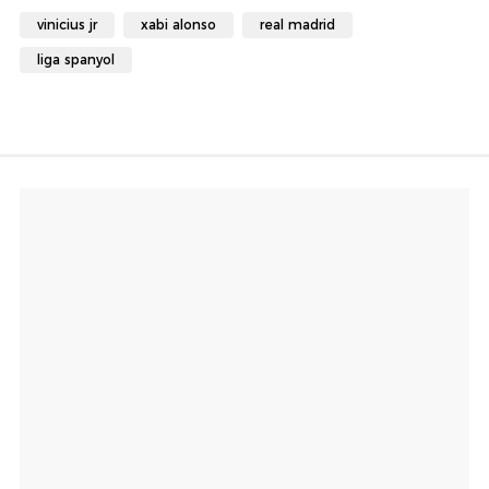
vinicius jr
xabi alonso
real madrid
liga spanyol