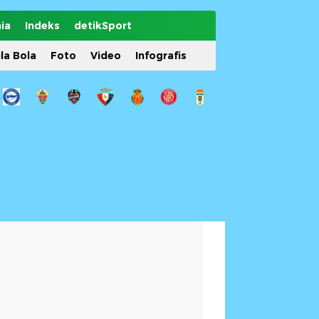
ia
Indeks
detikSport
ila Bola
Foto
Video
Infografis