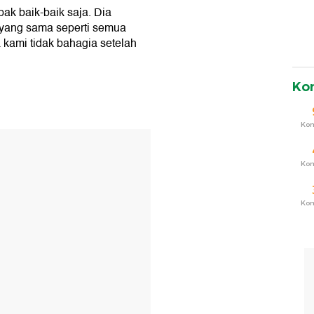
ak baik-baik saja. Dia
l yang sama seperti semua
 kami tidak bahagia setelah
Ko
Ko
T
Ko
Ko