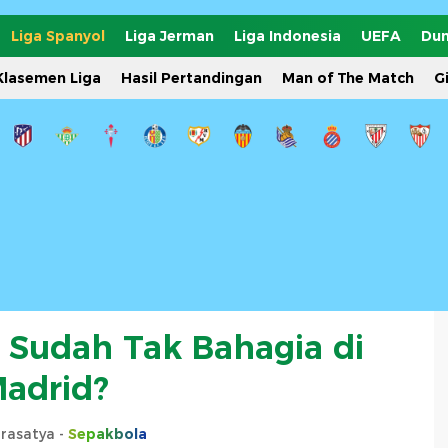
Liga Spanyol
Liga Jerman
Liga Indonesia
UEFA
Dun
Klasemen Liga
Hasil Pertandingan
Man of The Match
G
 Sudah Tak Bahagia di
adrid?
rasatya -
Sepakbola