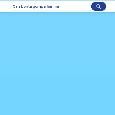
Cancel
Yang sedang ramai dicari
#1
piala presiden 2026
#2
prabowo
#3
gempa hari ini
#4
demo
#5
iran
Promoted
Terakhir yang dicari
Loading...