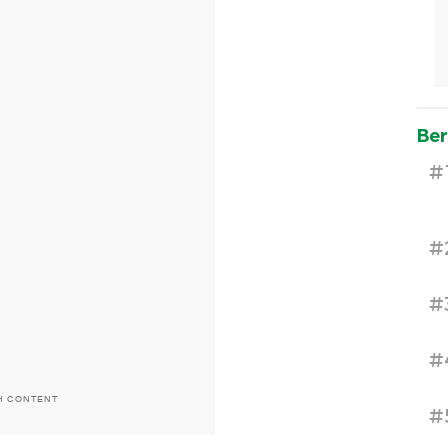
Ber
#
#
#
#
H CONTENT
#