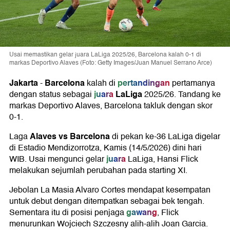
Usai memastikan gelar juara LaLiga 2025/26, Barcelona kalah 0-1 di
markas Deportivo Alaves (Foto: Getty Images/Juan Manuel Serrano Arce)
Jakarta
Barcelona
pertandingan
-
kalah di
pertamanya
juara
LaLiga
dengan status sebagai
2025/26. Tandang ke
markas Deportivo Alaves, Barcelona takluk dengan skor
0-1.
Alaves vs Barcelona
Laga
di pekan ke-36 LaLiga digelar
di Estadio Mendizorrotza, Kamis (14/5/2026) dini hari
juara
WIB. Usai mengunci gelar
LaLiga, Hansi Flick
melakukan sejumlah perubahan pada starting XI.
Jebolan La Masia Alvaro Cortes mendapat kesempatan
untuk debut dengan ditempatkan sebagai bek tengah.
gawang
Sementara itu di posisi penjaga
, Flick
menurunkan Wojciech Szczesny alih-alih Joan Garcia.