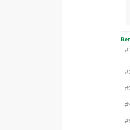
Ber
#
#
#
#
#