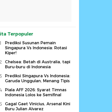
ita Terpopuler
1
Prediksi Susunan Pemain
Singapura Vs Indonesia: Rotasi
Kiper!
2
Chelsea: Betah di Australia, tapi
Buru-buru di Indonesia
3
Prediksi Singapura Vs Indonesia:
Garuda Unggulan, Menang Tipis
4
Piala AFF 2026: Syarat Timnas
Indonesia Lolos ke Semifinal
5
Gagal Gaet Vinicius, Arsenal Kini
Buru Julian Alvarez