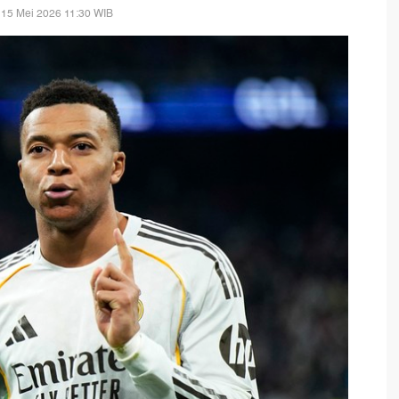
 15 Mei 2026 11:30 WIB