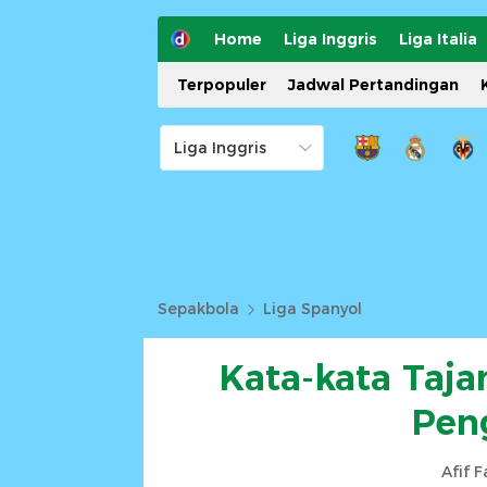
Home
Liga Inggris
Liga Italia
Terpopuler
Jadwal Pertandingan
Sepakbola
Liga Spanyol
Kata-kata Taj
Pen
Afif 