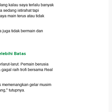
lang kalau saya terlalu banyak
 sedang istirahat tapi
aya main terus atau tidak
a juga tidak bermain dan
lebihi Batas
arut-larut. Pemain berusia
gagal raih trofi bersama Real
dak memenangkan gelar musim
ang," tutupnya.