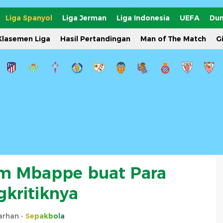
Liga Spanyol
Liga Jerman
Liga Indonesia
UEFA
Dun
Klasemen Liga
Hasil Pertandingan
Man of The Match
G
am Mbappe buat Para
gkritiknya
Farhan -
Sepakbola