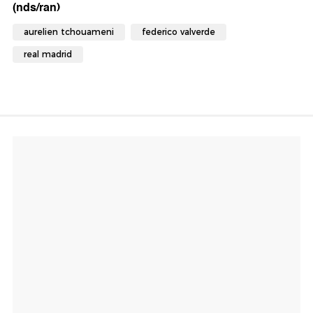
(nds/ran)
aurelien tchouameni
federico valverde
real madrid