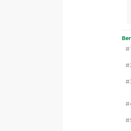
Ber
#
#
#
#
#