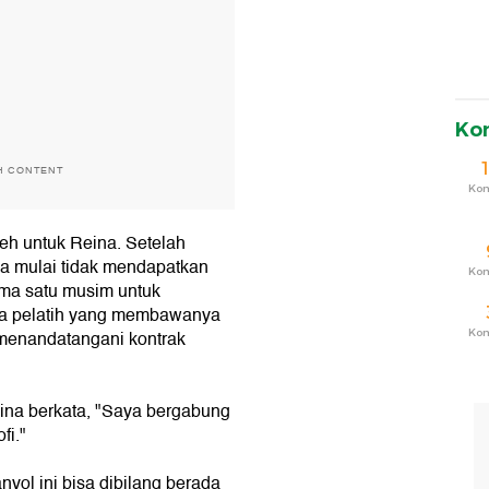
Ko
H CONTENT
Ko
neh untuk Reina. Setelah
ia mulai tidak mendapatkan
Ko
ma satu musim untuk
ma pelatih yang membawanya
a menandatangani kontrak
Ko
eina berkata, "Saya bergabung
fi."
nyol ini bisa dibilang berada