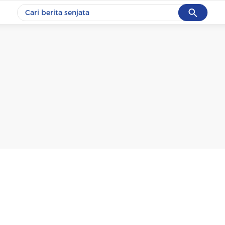
Cancel
Yang sedang ramai dicari
#1
data live draw sgp
#2
iran
#3
senjata
#4
prabowo
#5
gempa hari ini
Promoted
Terakhir yang dicari
Loading...