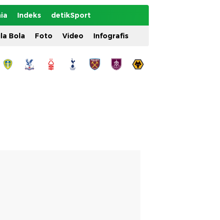
ia
Indeks
detikSport
ila Bola
Foto
Video
Infografis