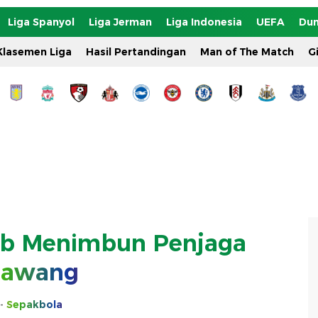
Liga Spanyol
Liga Jerman
Liga Indonesia
UEFA
Dun
Klasemen Liga
Hasil Pertandingan
Man of The Match
G
ub Menimbun Penjaga
awang
-
Sepakbola