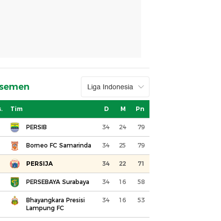
asemen
.
Tim
D
M
Pn
PERSIB
34
24
79
Borneo FC Samarinda
34
25
79
PERSIJA
34
22
71
PERSEBAYA Surabaya
34
16
58
Bhayangkara Presisi
34
16
53
Lampung FC