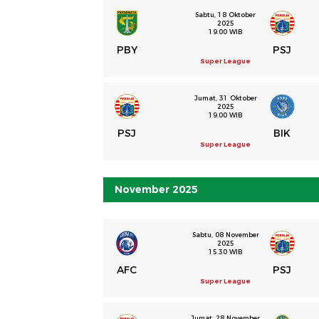
Sabtu, 18 Oktober
2025
19.00 WIB
PBY
PSJ
Super League
Jumat, 31 Oktober
2025
19.00 WIB
PSJ
BIK
Super League
November 2025
Sabtu, 08 November
2025
15.30 WIB
AFC
PSJ
Super League
Jumat, 28 November