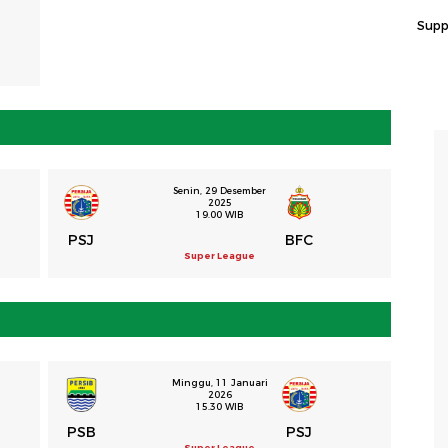
Supp
Senin, 29 Desember
2025
19.00 WIB
PSJ
BFC
Super League
Minggu, 11 Januari
2026
15.30 WIB
PSB
PSJ
Super League