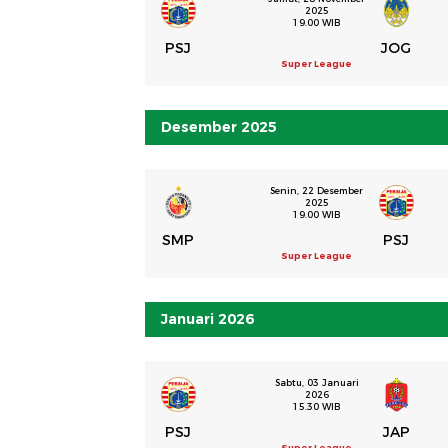
2025
19.00 WIB
PSJ
JOG
Super League
Desember 2025
Senin, 22 Desember
2025
19.00 WIB
SMP
PSJ
Super League
Januari 2026
Sabtu, 03 Januari
2026
15.30 WIB
PSJ
JAP
Super League