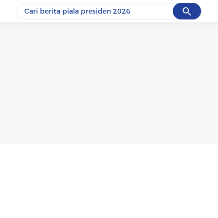
Cancel
Yang sedang ramai dicari
#1
data live draw sgp
#2
piala presiden 2026
#3
prabowo
#4
iran
#5
gempa hari ini
Promoted
Terakhir yang dicari
Loading...