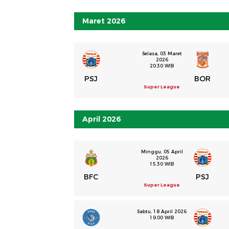
Maret 2026
Selasa, 03 Maret
2026
20.30 WIB
PSJ
BOR
Super League
April 2026
Minggu, 05 April
2026
15.30 WIB
BFC
PSJ
Super League
Sabtu, 18 April 2026
19.00 WIB