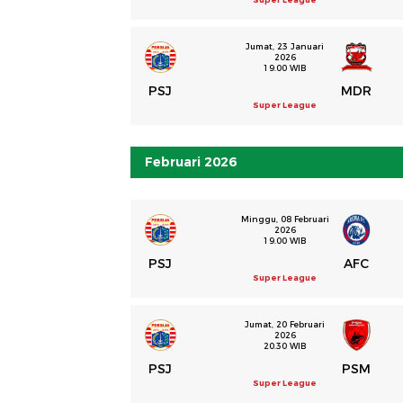
Jumat, 23 Januari
2026
19.00 WIB
PSJ
MDR
Super League
Februari 2026
Minggu, 08 Februari
2026
19.00 WIB
PSJ
AFC
Super League
Jumat, 20 Februari
2026
20.30 WIB
PSJ
PSM
Super League