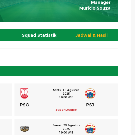
Manager
Muricio Souza
Squad Statistik
Jadwal & Hasil
Sabtu, 16 Agustus
2025
19.00 WIB
PSO
PSJ
Super League
Jumat, 29 Agustus
2025
19.00 WIB