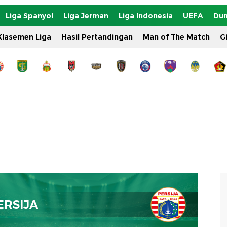
Liga Spanyol
Liga Jerman
Liga Indonesia
UEFA
Dun
Klasemen Liga
Hasil Pertandingan
Man of The Match
G
ERSIJA