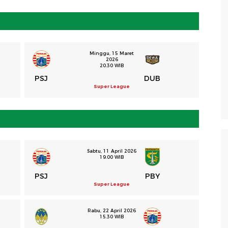
Minggu, 15 Maret
2026
20.30 WIB
PSJ
DUB
Super League
Sabtu, 11 April 2026
19.00 WIB
PSJ
PBY
Super League
Rabu, 22 April 2026
15.30 WIB