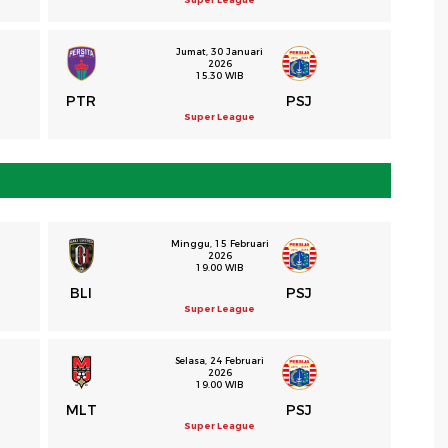
Jumat, 30 Januari
2026
15.30 WIB
PTR
PSJ
Super League
Minggu, 15 Februari
2026
19.00 WIB
BLI
PSJ
Super League
Selasa, 24 Februari
2026
19.00 WIB
MLT
PSJ
Super League