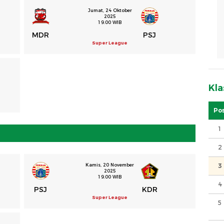
Jumat, 24 Oktober
2025
19.00 WIB
MDR
PSJ
Super League
Kl
Pos
1
2
Kamis, 20 November
3
2025
19.00 WIB
4
PSJ
KDR
Super League
5