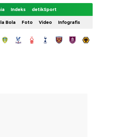
ia
Indeks
detikSport
ila Bola
Foto
Video
Infografis