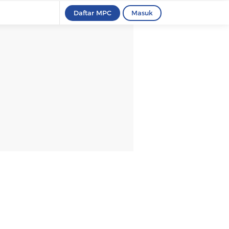
Daftar MPC
Masuk