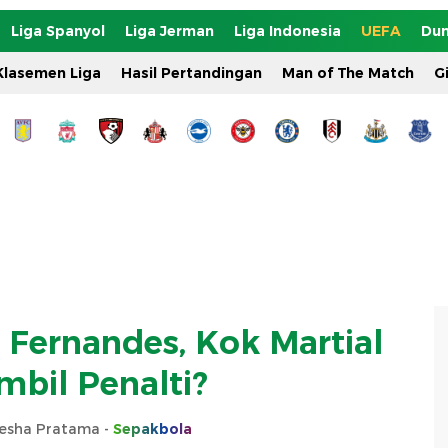
Liga Spanyol
Liga Jerman
Liga Indonesia
UEFA
Dun
Klasemen Liga
Hasil Pertandingan
Man of The Match
G
 Fernandes, Kok Martial
mbil Penalti?
sha Pratama -
Sepakbola