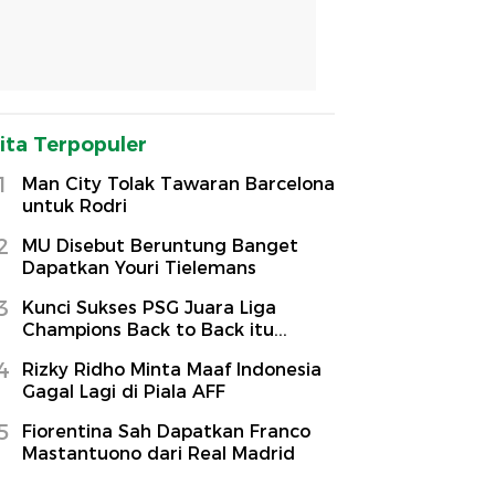
ita Terpopuler
1
Man City Tolak Tawaran Barcelona
untuk Rodri
2
MU Disebut Beruntung Banget
Dapatkan Youri Tielemans
3
Kunci Sukses PSG Juara Liga
Champions Back to Back itu...
4
Rizky Ridho Minta Maaf Indonesia
Gagal Lagi di Piala AFF
5
Fiorentina Sah Dapatkan Franco
Mastantuono dari Real Madrid