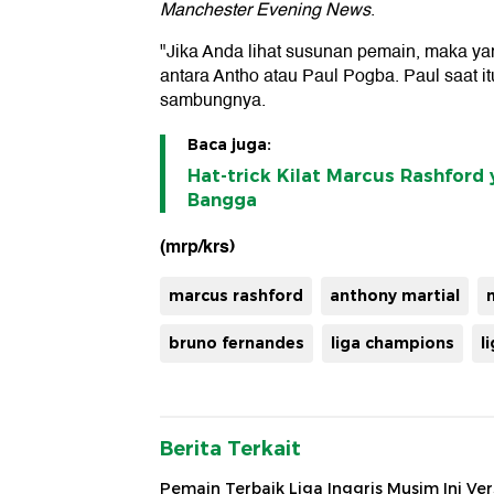
Manchester Evening News
.
"Jika Anda lihat susunan pemain, maka ya
antara Antho atau Paul Pogba. Paul saat itu
sambungnya.
Baca juga:
Hat-trick Kilat Marcus Rashford 
Bangga
(mrp/krs)
marcus rashford
anthony martial
bruno fernandes
liga champions
l
Berita Terkait
Pemain Terbaik Liga Inggris Musim Ini Ver