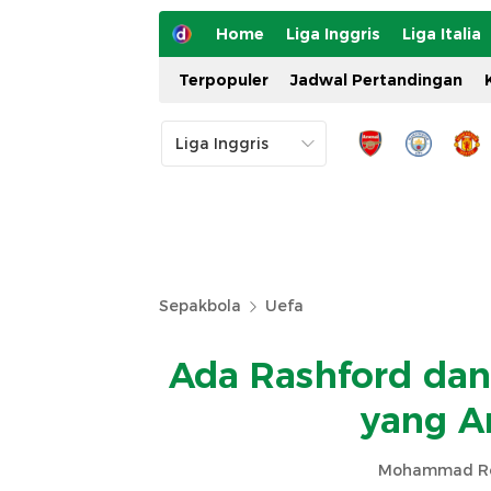
Home
Liga Inggris
Liga Italia
Terpopuler
Jadwal Pertandingan
Sepakbola
Uefa
Ada Rashford dan
yang A
Mohammad Re