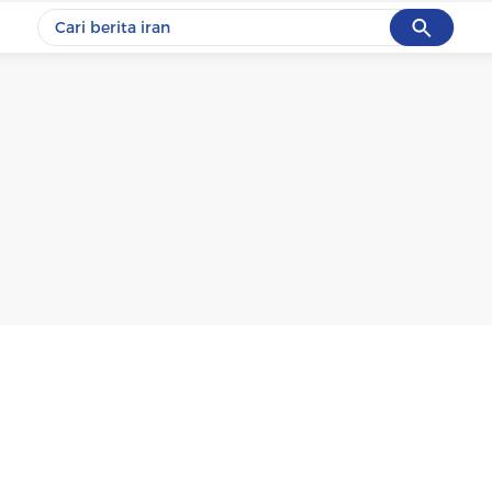
Cancel
Yang sedang ramai dicari
#1
data live draw sgp
#2
piala presiden 2026
#3
prabowo
#4
iran
#5
gempa hari ini
Promoted
Terakhir yang dicari
Loading...