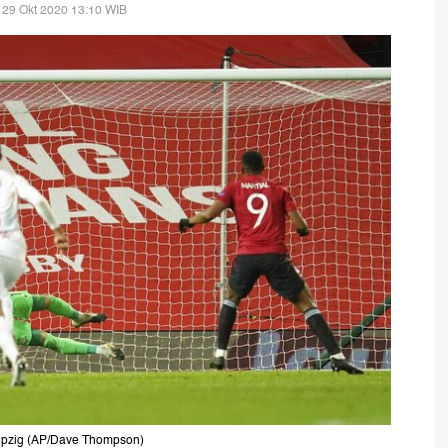
 29 Okt 2020 13:10 WIB
eipzig (AP/Dave Thompson)