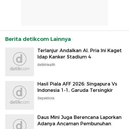
Berita detikcom Lainnya
Terlanjur Andalkan AI, Pria Ini Kaget
Idap Kanker Stadium 4
detikHealth
Hasil Piala AFF 2026: Singapura Vs
Indonesia 1-1, Garuda Tersingkir
Sepakbola
Daus Mini Juga Berencana Laporkan
Adanya Ancaman Pembunuhan