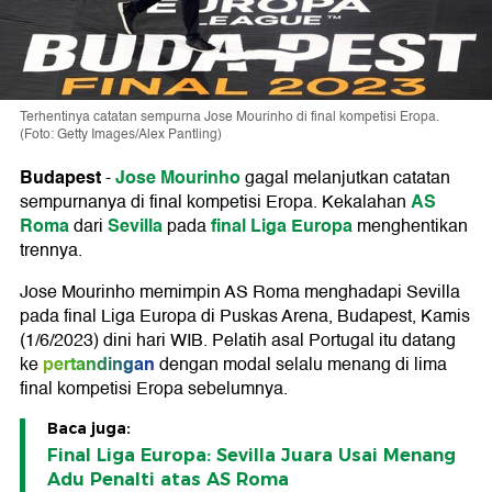
Terhentinya catatan sempurna Jose Mourinho di final kompetisi Eropa.
(Foto: Getty Images/Alex Pantling)
Budapest
Jose Mourinho
-
gagal melanjutkan catatan
AS
sempurnanya di final kompetisi Eropa. Kekalahan
Roma
Sevilla
final Liga Europa
dari
pada
menghentikan
trennya.
Jose Mourinho memimpin AS Roma menghadapi Sevilla
pada final Liga Europa di Puskas Arena, Budapest, Kamis
(1/6/2023) dini hari WIB. Pelatih asal Portugal itu datang
pertandingan
ke
dengan modal selalu menang di lima
final kompetisi Eropa sebelumnya.
Baca juga:
Final Liga Europa: Sevilla Juara Usai Menang
Adu Penalti atas AS Roma