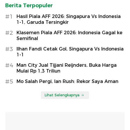
Berita Terpopuler
#1
Hasil Piala AFF 2026: Singapura Vs Indonesia
1-1, Garuda Tersingkir
#2
Klasemen Piala AFF 2026: Indonesia Gagal ke
Semifinal
#3
Ilhan Fandi Cetak Gol, Singapura Vs Indonesia
1-1
#4
Man City Jual Tijjani Reijnders, Buka Harga
Mulai Rp 1,3 Triliun
#5
Mo Salah Pergi, Ian Rush: Rekor Saya Aman
Lihat Selengkapnya