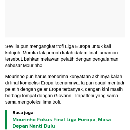
Sevilla pun mengangkat trofi Liga Europa untuk kali
ketujuh. Mereka tak pernah kalah dalam final turnamen
tersebut, bahkan melawan pelatih dengan pengalaman
sebesar Mourinho.
Mourinho pun harus menerima kenyataan akhirnya kalah
di final kompetisi Eropa keenamnya. Ia pun gagal menjadi
pelatih dengan gelar Eropa terbanyak, dengan kini masih
berbagi tempat dengan Giovanni Trapattoni yang sama-
sama mengoleksi lima trofi.
Baca juga:
Mourinho Fokus Final Liga Europa, Masa
Depan Nanti Dulu