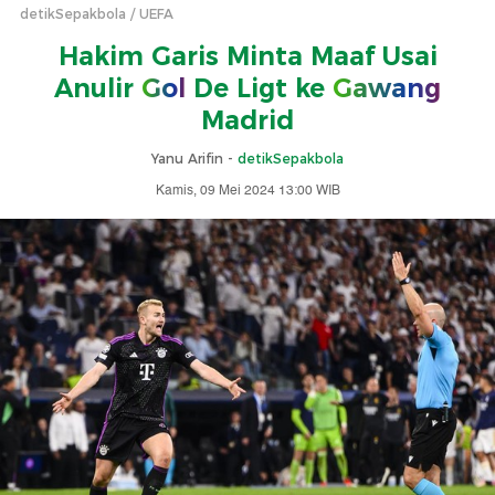
detikSepakbola
UEFA
Hakim Garis Minta Maaf Usai
Anulir
Gol
De Ligt ke
Gawang
Madrid
Yanu Arifin -
detikSepakbola
Kamis, 09 Mei 2024 13:00 WIB