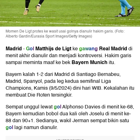
Momen De Ligt protes ke wasit usai golnya dianulir hakim garis. (Foto:
Alberto Gardin/Eurasia Sport Images/Getty Images)
Madrid
Gol
Matthijs de Ligt
gawang
Real Madrid
-
ke
di
menit akhir dianulir dan menjadi kontroversi. Hakim garis
Bayern Munich
sampai meminta maaf ke bek
itu.
Bayern kalah 1-2 dari Madrid di Santiago Bernabeu,
Madrid, Spanyol, pada leg kedua semifinal Liga
Champions, Kamis (9/5/2024) dini hari WIB. Kekalahan itu
membuat Die Roten tersingkir.
gol
Sempat unggul lewat
Alphonso Davies di menit ke-68,
Bayern kemudian bobol dua kali oleh Joselu di menit ke-
88 dan 90+1. Sedianya, wakil Jerman sempat bikin satu
gol
lagi namun dianulir.