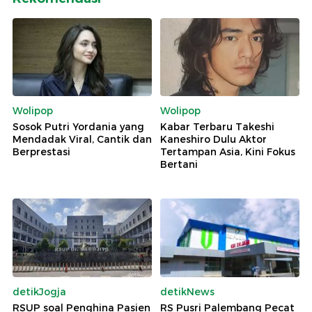
Wolipop
Wolipop
Sosok Putri Yordania yang
Kabar Terbaru Takeshi
Mendadak Viral, Cantik dan
Kaneshiro Dulu Aktor
Berprestasi
Tertampan Asia, Kini Fokus
Bertani
detikJogja
detikNews
RSUP soal Penghina Pasien
RS Pusri Palembang Pecat