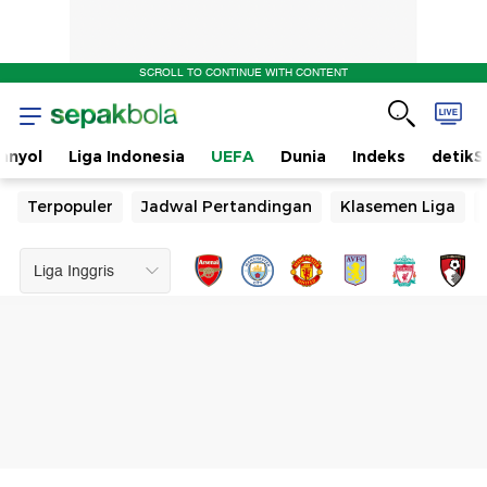
SCROLL TO CONTINUE WITH CONTENT
anyol
Liga Indonesia
UEFA
Dunia
Indeks
detikS
Terpopuler
Jadwal Pertandingan
Klasemen Liga