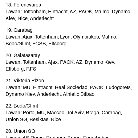
18. Ferencvaros
Lawan: Tottenham, Eintracht, AZ, PAOK, Malmo, Dynamo
Kiev, Nice, Anderlecht
19. Qarabag
Lawan: Ajax, Tottenham, Lyon, Olympiakos, Malmo,
Bodo/Glimt, FCSB, Elfsborg
20. Galatasaray
Lawan: Tottenham, Ajax, PAOK, AZ, Dynamo Kiev,
Elfsborg, RFS
21. Viktoria Plzen
Lawan: MU, Eintracht, Real Sociedad, PAOK, Ludogorets,
Dynamo Kiev, Anderlecht, Athletic Bilbao
22. Bodo/Glimt
Lawan: Porto, MU, Maccabi Tel Aviv, Braga, Qarabag,
Union SG, Besiktas, Nice
23. Union SG