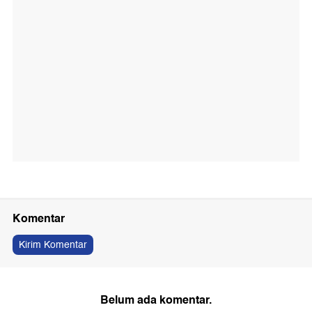
Komentar
Kirim Komentar
Belum ada komentar.