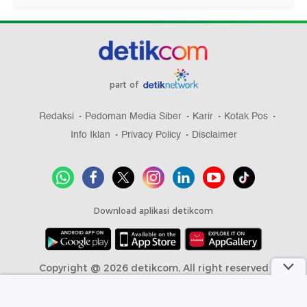
part of
Redaksi
Pedoman Media Siber
Karir
Kotak Pos
Info Iklan
Privacy Policy
Disclaimer
Download aplikasi detikcom
Copyright @ 2026 detikcom, All right reserved