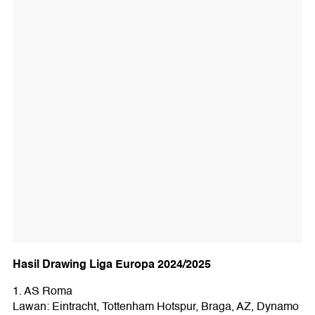
Hasil
Drawing Liga Europa
2024/2025
1. AS Roma
Lawan: Eintracht, Tottenham Hotspur, Braga, AZ, Dynamo