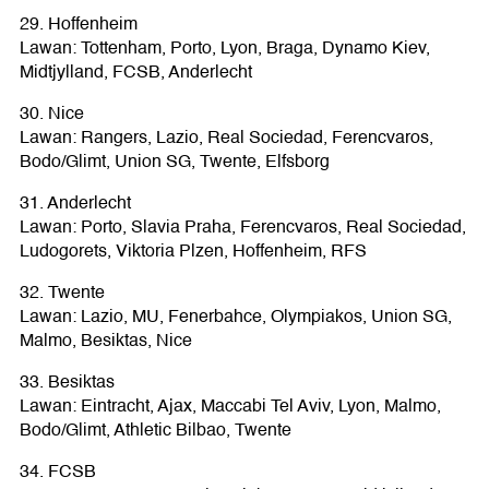
29. Hoffenheim
Lawan: Tottenham, Porto, Lyon, Braga, Dynamo Kiev,
Midtjylland, FCSB, Anderlecht
30. Nice
Lawan: Rangers, Lazio, Real Sociedad, Ferencvaros,
Bodo/Glimt, Union SG, Twente, Elfsborg
31. Anderlecht
Lawan: Porto, Slavia Praha, Ferencvaros, Real Sociedad,
Ludogorets, Viktoria Plzen, Hoffenheim, RFS
32. Twente
Lawan: Lazio, MU, Fenerbahce, Olympiakos, Union SG,
Malmo, Besiktas, Nice
33. Besiktas
Lawan: Eintracht, Ajax, Maccabi Tel Aviv, Lyon, Malmo,
Bodo/Glimt, Athletic Bilbao, Twente
34. FCSB