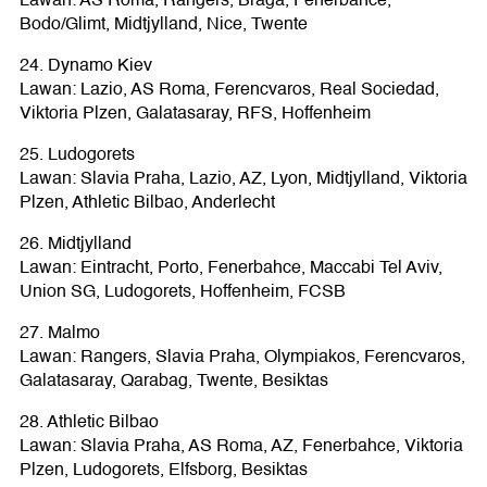
Lawan: AS Roma, Rangers, Braga, Fenerbahce,
Bodo/Glimt, Midtjylland, Nice, Twente
24. Dynamo Kiev
Lawan: Lazio, AS Roma, Ferencvaros, Real Sociedad,
Viktoria Plzen, Galatasaray, RFS, Hoffenheim
25. Ludogorets
Lawan: Slavia Praha, Lazio, AZ, Lyon, Midtjylland, Viktoria
Plzen, Athletic Bilbao, Anderlecht
26. Midtjylland
Lawan: Eintracht, Porto, Fenerbahce, Maccabi Tel Aviv,
Union SG, Ludogorets, Hoffenheim, FCSB
27. Malmo
Lawan: Rangers, Slavia Praha, Olympiakos, Ferencvaros,
Galatasaray, Qarabag, Twente, Besiktas
28. Athletic Bilbao
Lawan: Slavia Praha, AS Roma, AZ, Fenerbahce, Viktoria
Plzen, Ludogorets, Elfsborg, Besiktas