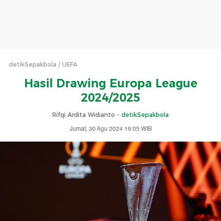
detikSepakbola
UEFA
Hasil Drawing Europa League
2024/2025
Rifqi Ardita Widianto -
detikSepakbola
Jumat, 30 Agu 2024 19:05 WIB