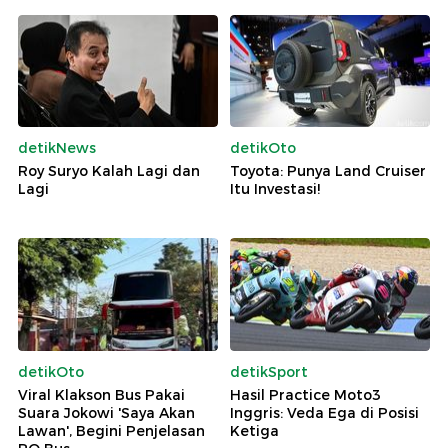
detikNews
detikOto
Roy Suryo Kalah Lagi dan
Toyota: Punya Land Cruiser
Lagi
Itu Investasi!
detikOto
detikSport
Viral Klakson Bus Pakai
Hasil Practice Moto3
Suara Jokowi 'Saya Akan
Inggris: Veda Ega di Posisi
Lawan', Begini Penjelasan
Ketiga