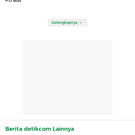
PO Bus
Selengkapnya
Berita detikcom Lainnya