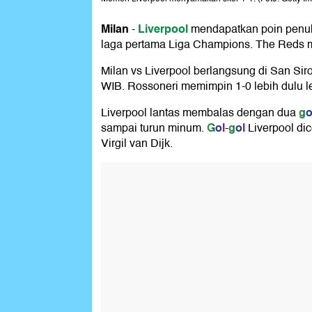
Milan
Liverpool
-
mendapatkan poin penu
laga pertama Liga Champions. The Reds 
Milan vs Liverpool berlangsung di San Siro
WIB. Rossoneri memimpin 1-0 lebih dulu le
go
Liverpool lantas membalas dengan dua
Gol
gol
sampai turun minum.
-
Liverpool di
Virgil van Dijk.