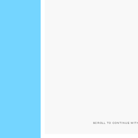
SCROLL TO CONTINUE WIT