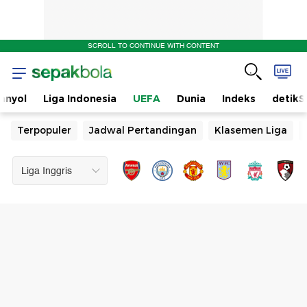
SCROLL TO CONTINUE WITH CONTENT
anyol
Liga Indonesia
UEFA
Dunia
Indeks
detikS
Terpopuler
Jadwal Pertandingan
Klasemen Liga