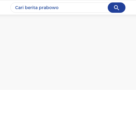
Cancel
Yang sedang ramai dicari
#1
ketik
#2
bromo
#3
streaming motogp
#4
prabowo
#5
data live draw sgp
Promoted
Terakhir yang dicari
Loading...