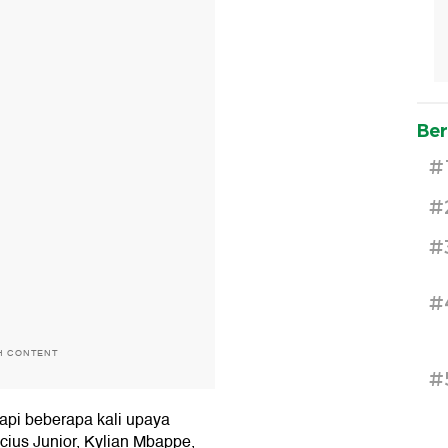
Ber
#
#
#
#
H CONTENT
#
api beberapa kali upaya
cius Junior, Kylian Mbappe,