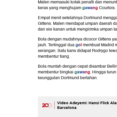
Malen memasuki kotak penalti dan menun
gawang
keras yang menghujam
Courtois.
Empat menit setelahnya Dortmund mengga
Gittens. Malen mendapat umpan daerah da
dari sisi kanan untuk mengirimka umpan ta
Bola dengan mudahnya dicocor Gittens yang
gol
jauh. Tertinggal dua
membuat Madrid me
serangan. Satu kans didapat Rodrygo lew
membentur tiang.
Bola muntah dengan cepat disambar Bellin
gawang
membentur bingkai
. Hingga turun
keunggulan Dortmund bertahan.
Video Adeyemi: Hansi Flick Al
Barcelona