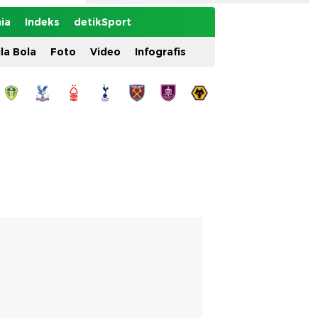
ia
Indeks
detikSport
ila Bola
Foto
Video
Infografis