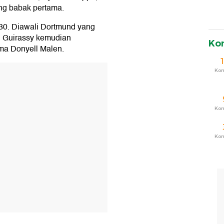
ang babak pertama.
30. Diawali Dortmund yang
, Guirassy kemudian
Ko
ma Donyell Malen.
T
Ko
Ko
Ko