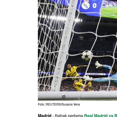
Foto: REUTERS/Susana Vera
Madrid
Real Madrid vs 
-
Babak pertama