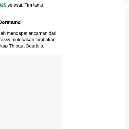
025
selesai. Tim tamu
 Dortmund
udah mendapat ancaman dari
irassy melepakan tembakan
gkap Thibaut Courtois.