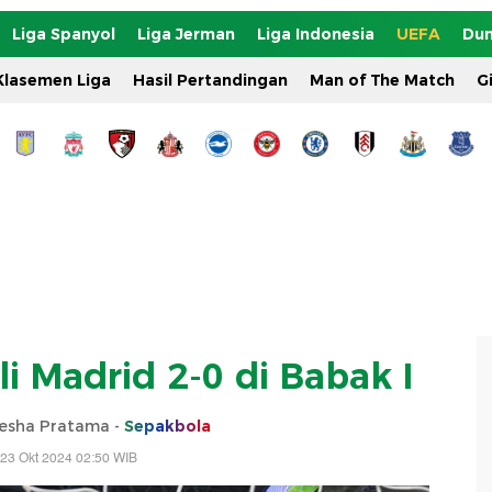
Liga Spanyol
Liga Jerman
Liga Indonesia
UEFA
Dun
Klasemen Liga
Hasil Pertandingan
Man of The Match
G
 Madrid 2-0 di Babak I
sha Pratama -
Sepakbola
23 Okt 2024 02:50 WIB