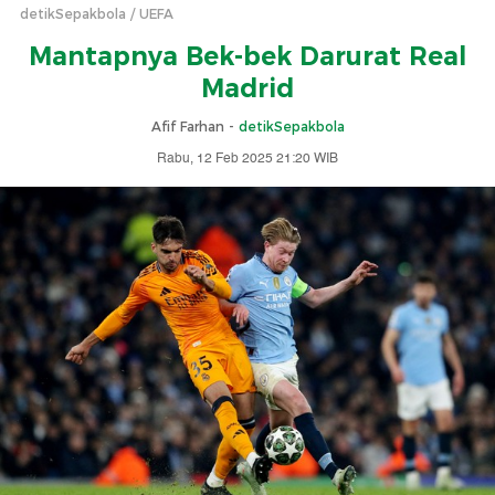
detikSepakbola
UEFA
Mantapnya Bek-bek Darurat Real
Madrid
Afif Farhan -
detikSepakbola
Rabu, 12 Feb 2025 21:20 WIB