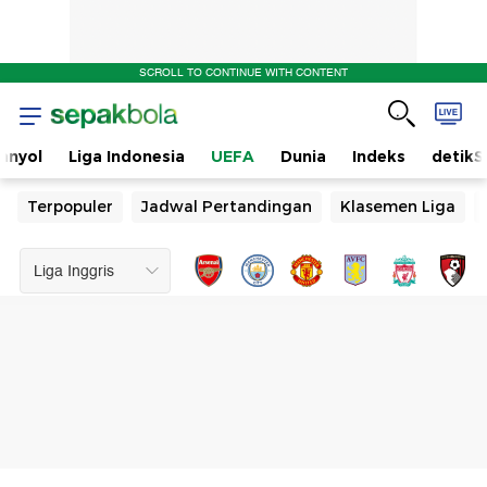
SCROLL TO CONTINUE WITH CONTENT
anyol
Liga Indonesia
UEFA
Dunia
Indeks
detikS
Terpopuler
Jadwal Pertandingan
Klasemen Liga