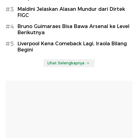
#3
Maldini Jelaskan Alasan Mundur dari Dirtek
FIGC
#4
Bruno Guimaraes Bisa Bawa Arsenal ke Level
Berikutnya
#5
Liverpool Kena Comeback Lagi, Iraola Bilang
Begini
Lihat Selengkapnya