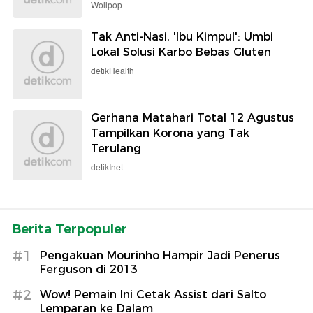
Wolipop
Tak Anti-Nasi, 'Ibu Kimpul': Umbi
Lokal Solusi Karbo Bebas Gluten
detikHealth
Gerhana Matahari Total 12 Agustus
Tampilkan Korona yang Tak
Terulang
detikInet
Berita Terpopuler
#1
Pengakuan Mourinho Hampir Jadi Penerus
Ferguson di 2013
#2
Wow! Pemain Ini Cetak Assist dari Salto
Lemparan ke Dalam