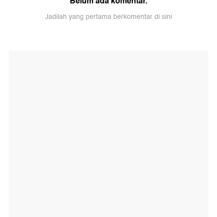
Belum ada komentar.
Jadilah yang pertama berkomentar di sini