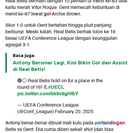
Real Betis bermain dengan 10 pemain di menit ke-83 usai
kartu merah Vitor Roque. Gent memecah kebuntuan di
gol
menit ke-87 lewat
Archie Brown.
Skor 1-0 untuk Gent bertahan hingga pluit panjang
berbunyi. Meski kalah, Real Betis berhak lolos ke 16
besar UEFA Conference League dengan keunggulan
agregat 3-1.
Baca juga:
Antony Bersinar Lagi, Kini Bikin Gol dan Assist
di Real Betis!
🟢⚪️ Real Betis hold on for a place in the
#UECL
round of 16! 💪
pic.twitter.com/bk9v9gHIbY
— UEFA Conference League
(@Conf_League)
February 20, 2025
pertandingan
Antony benar-benar dibuat mati kutu pada
Betis vs Gent. Dia cuma diberi sekali shot (dan bisa