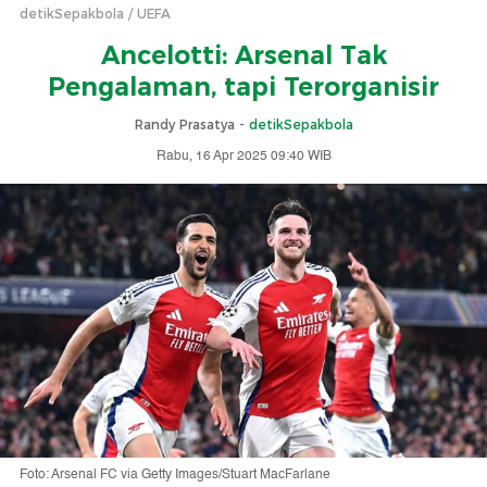
detikSepakbola
UEFA
Ancelotti: Arsenal Tak
Pengalaman, tapi Terorganisir
Randy Prasatya -
detikSepakbola
Rabu, 16 Apr 2025 09:40 WIB
Foto: Arsenal FC via Getty Images/Stuart MacFarlane