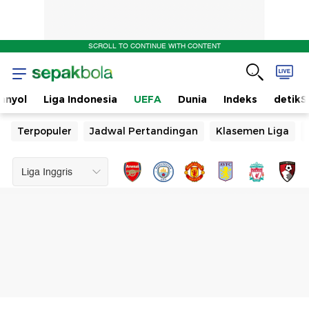
SCROLL TO CONTINUE WITH CONTENT
anyol
Liga Indonesia
UEFA
Dunia
Indeks
detikS
Terpopuler
Jadwal Pertandingan
Klasemen Liga