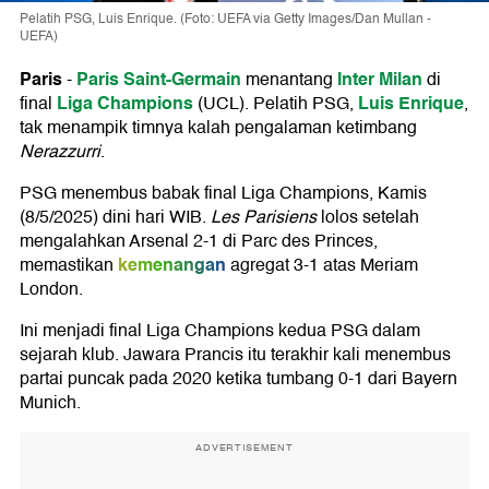
Pelatih PSG, Luis Enrique. (Foto: UEFA via Getty Images/Dan Mullan -
UEFA)
Paris
Paris Saint-Germain
Inter Milan
-
menantang
di
Liga Champions
Luis Enrique
final
(UCL). Pelatih PSG,
,
tak menampik timnya kalah pengalaman ketimbang
Nerazzurri
.
PSG menembus babak final Liga Champions, Kamis
(8/5/2025) dini hari WIB.
Les Parisiens
lolos setelah
mengalahkan Arsenal 2-1 di Parc des Princes,
kemenangan
memastikan
agregat 3-1 atas Meriam
London.
Ini menjadi final Liga Champions kedua PSG dalam
sejarah klub. Jawara Prancis itu terakhir kali menembus
partai puncak pada 2020 ketika tumbang 0-1 dari Bayern
Munich.
ADVERTISEMENT