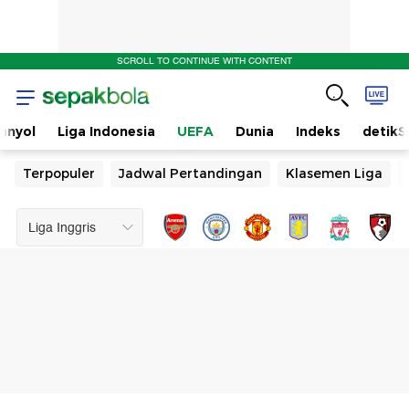
SCROLL TO CONTINUE WITH CONTENT
anyol
Liga Indonesia
UEFA
Dunia
Indeks
detikS
Terpopuler
Jadwal Pertandingan
Klasemen Liga