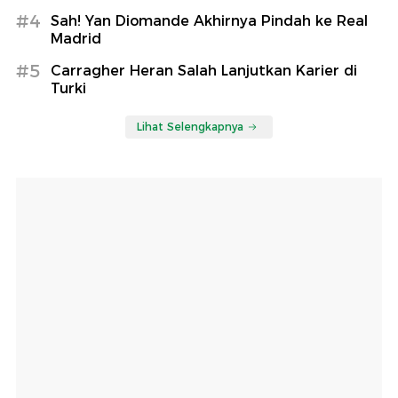
#4
Sah! Yan Diomande Akhirnya Pindah ke Real
Madrid
#5
Carragher Heran Salah Lanjutkan Karier di
Turki
Lihat Selengkapnya