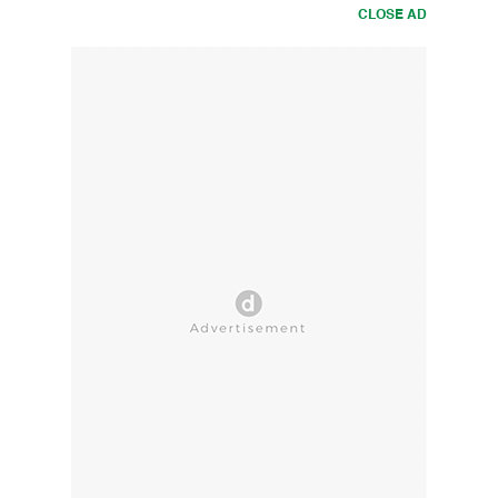
CLOSE AD