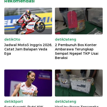
Rekomendasi
detikOto
detikJateng
Jadwal Moto3 Inggris 2026,
2 Pembunuh Bos Konter
Catat Jam Balapan Veda
Ambarawa Terungkap
Ega
Sempat Ngepel TKP Usai
Beraksi
detikSport
detikJateng
Susy Susanti: Putri KW
Viral Isu Pacar Tersangka