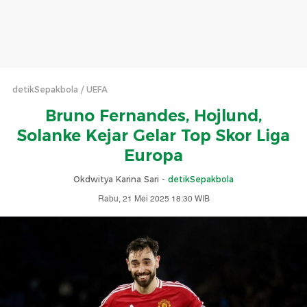
detikSepakbola
UEFA
Bruno Fernandes, Hojlund,
Solanke Kejar Gelar Top Skor Liga
Europa
Okdwitya Karina Sari -
detikSepakbola
Rabu, 21 Mei 2025 18:30 WIB