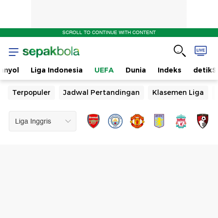
SCROLL TO CONTINUE WITH CONTENT
anyol
Liga Indonesia
UEFA
Dunia
Indeks
detikS
Terpopuler
Jadwal Pertandingan
Klasemen Liga