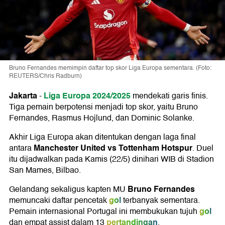
Bruno Fernandes memimpin daftar top skor Liga Europa sementara. (Foto:
REUTERS/Chris Radburn)
Jakarta
Liga Europa 2024/2025
-
mendekati garis finis.
Tiga pemain berpotensi menjadi top skor, yaitu Bruno
Fernandes, Rasmus Hojlund, dan Dominic Solanke.
Akhir Liga Europa akan ditentukan dengan laga final
Manchester United vs Tottenham Hotspur
antara
. Duel
itu dijadwalkan pada Kamis (22/5) dinihari WIB di Stadion
San Mames, Bilbao.
Bruno Fernandes
Gelandang sekaligus kapten MU
gol
memuncaki daftar pencetak
terbanyak sementara.
gol
Pemain internasional Portugal ini membukukan tujuh
pertandingan
dan empat assist dalam 13
.