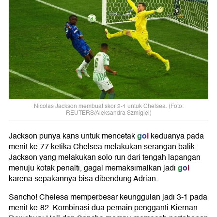
Nicolas Jackson membuat skor 2-1 untuk Chelsea. (Foto:
REUTERS/Aleksandra Szmigiel)
gol
Jackson punya kans untuk mencetak
keduanya pada
menit ke-77 ketika Chelsea melakukan serangan balik.
Jackson yang melakukan solo run dari tengah lapangan
gol
menuju kotak penalti, gagal memaksimalkan jadi
karena sepakannya bisa dibendung Adrian.
Sancho! Chelesa memperbesar keunggulan jadi 3-1 pada
menit ke-82. Kombinasi dua pemain pengganti Kiernan