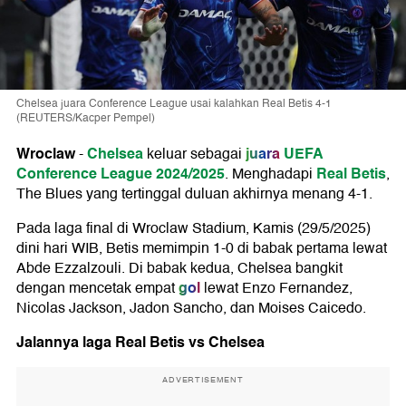
Chelsea juara Conference League usai kalahkan Real Betis 4-1
(REUTERS/Kacper Pempel)
Wroclaw
Chelsea
juara
UEFA
-
keluar sebagai
Conference League 2024/2025
Real Betis
. Menghadapi
,
The Blues yang tertinggal duluan akhirnya menang 4-1.
Pada laga final di Wroclaw Stadium, Kamis (29/5/2025)
dini hari WIB, Betis memimpin 1-0 di babak pertama lewat
Abde Ezzalzouli. Di babak kedua, Chelsea bangkit
gol
dengan mencetak empat
lewat Enzo Fernandez,
Nicolas Jackson, Jadon Sancho, dan Moises Caicedo.
Jalannya laga
Real Betis vs Chelsea
ADVERTISEMENT