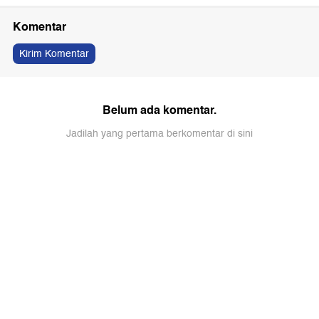
Komentar
Kirim Komentar
Belum ada komentar.
Jadilah yang pertama berkomentar di sini