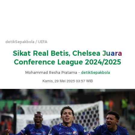
detikSepakbola
UEFA
Sikat Real Betis, Chelsea
Juara
Conference League 2024/2025
Mohammad Resha Pratama -
detikSepakbola
Kamis, 29 Mei 2025 03:57 WIB