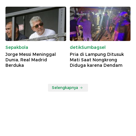
Sepakbola
detikSumbagsel
Jorge Messi Meninggal
Pria di Lampung Ditusuk
Dunia, Real Madrid
Mati Saat Nongkrong
Berduka
Diduga karena Dendam
Selengkapnya