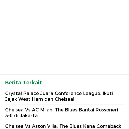
Berita Terkait
Crystal Palace Juara Conference League, Ikuti
Jejak West Ham dan Chelsea!
Chelsea Vs AC Milan: The Blues Bantai Rossoneri
3-0 di Jakarta
Chelsea Vs Aston Villa: The Blues Kena Comeback