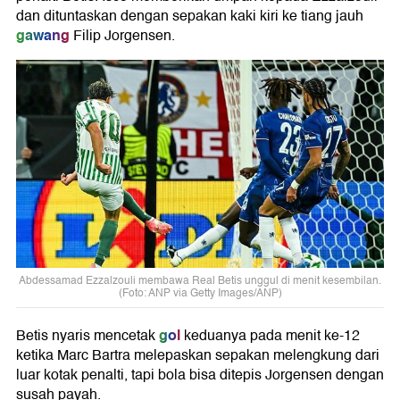
dan dituntaskan dengan sepakan kaki kiri ke tiang jauh
gawang
Filip Jorgensen.
Abdessamad Ezzalzouli membawa Real Betis unggul di menit kesembilan.
(Foto: ANP via Getty Images/ANP)
gol
Betis nyaris mencetak
keduanya pada menit ke-12
ketika Marc Bartra melepaskan sepakan melengkung dari
luar kotak penalti, tapi bola bisa ditepis Jorgensen dengan
susah payah.