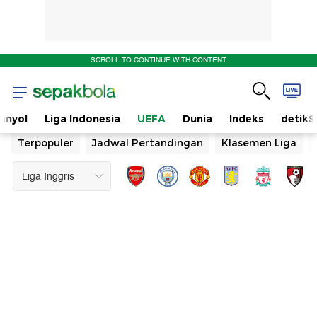
SCROLL TO CONTINUE WITH CONTENT
anyol
Liga Indonesia
UEFA
Dunia
Indeks
detikS
Terpopuler
Jadwal Pertandingan
Klasemen Liga