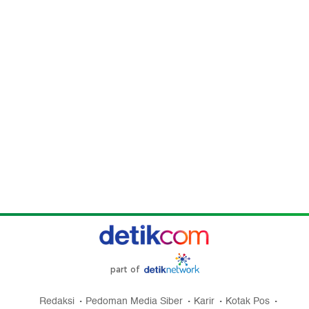
part of
Redaksi
Pedoman Media Siber
Karir
Kotak Pos