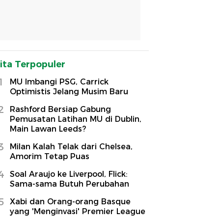
ita Terpopuler
1
MU Imbangi PSG, Carrick
Optimistis Jelang Musim Baru
2
Rashford Bersiap Gabung
Pemusatan Latihan MU di Dublin,
Main Lawan Leeds?
3
Milan Kalah Telak dari Chelsea,
Amorim Tetap Puas
4
Soal Araujo ke Liverpool, Flick:
Sama-sama Butuh Perubahan
5
Xabi dan Orang-orang Basque
yang 'Menginvasi' Premier League