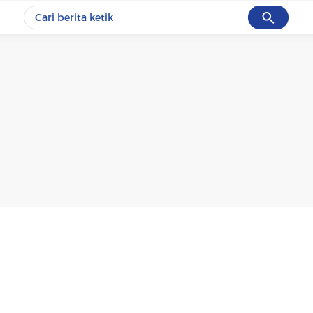
Cancel
Yang sedang ramai dicari
#1
ketik
#2
bromo
#3
streaming motogp
#4
prabowo
#5
data live draw sgp
Promoted
Terakhir yang dicari
Loading...