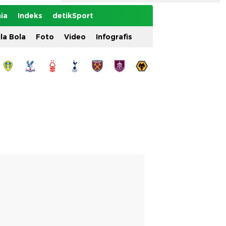
ia
Indeks
detikSport
ila Bola
Foto
Video
Infografis