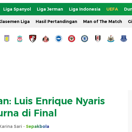
Liga Spanyol
Liga Jerman
Liga Indonesia
UEFA
Dun
Klasemen Liga
Hasil Pertandingan
Man of The Match
G
an: Luis Enrique Nyaris
rna di Final
arina Sari -
Sepakbola