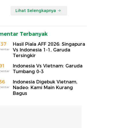
Lihat Selengkapnya
mentar Terbanyak
137
Hasil Piala AFF 2026: Singapura
Vs Indonesia 1-1, Garuda
mentar
Tersingkir
91
Indonesia Vs Vietnam: Garuda
Tumbang 0-3
mentar
36
Indonesia Digebuk Vietnam,
Nadeo: Kami Main Kurang
mentar
Bagus