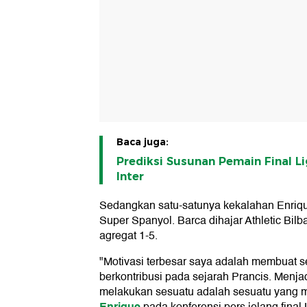
Baca juga:
Prediksi Susunan Pemain Final 
Inter
Sedangkan satu-satunya kekalahan Enrique 
Super Spanyol. Barca dihajar Athletic Bil
agregat 1-5.
"Motivasi terbesar saya adalah membuat se
berkontribusi pada sejarah Prancis. Menja
melakukan sesuatu adalah sesuatu yang 
Enrique