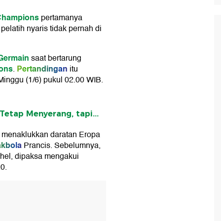
Champions
pertamanya
 pelatih nyaris tidak pernah di
-Germain
saat bertarung
ions
Pertandingan
.
itu
Minggu (1/6) pukul 02.00 WIB.
Tetap Menyerang, tapi...
a menaklukkan daratan Eropa
akbola
Prancis. Sebelumnya,
hel, dipaksa mengakui
0.