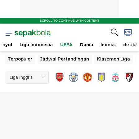
SCROLL TO CONTINUE WITH CONTENT
anyol
Liga Indonesia
UEFA
Dunia
Indeks
detikS
Terpopuler
Jadwal Pertandingan
Klasemen Liga