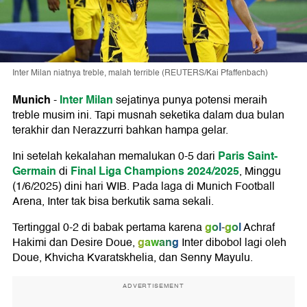
Inter Milan niatnya treble, malah terrible (REUTERS/Kai Pfaffenbach)
Munich
Inter Milan
-
sejatinya punya potensi meraih
treble musim ini. Tapi musnah seketika dalam dua bulan
terakhir dan Nerazzurri bahkan hampa gelar.
Paris Saint-
Ini setelah kekalahan memalukan 0-5 dari
Germain
Final Liga Champions 2024/2025
di
, Minggu
(1/6/2025) dini hari WIB. Pada laga di Munich Football
Arena, Inter tak bisa berkutik sama sekali.
gol
gol
Tertinggal 0-2 di babak pertama karena
-
Achraf
gawang
Hakimi dan Desire Doue,
Inter dibobol lagi oleh
Doue, Khvicha Kvaratskhelia, dan Senny Mayulu.
ADVERTISEMENT